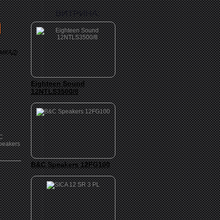
ВИТРИНА:
 МКАД)
Eighteen Sound
12NTLS3500/8
B&C Speakers 12FG100