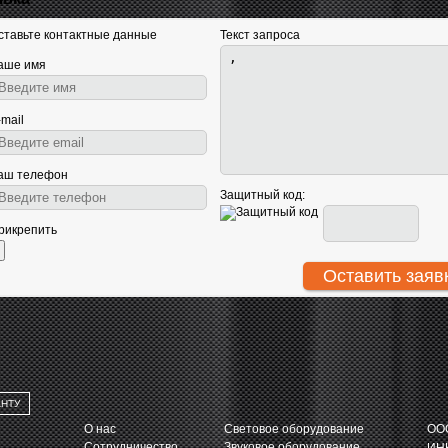
ставьте контактные данные
Текст запроса
аше имя
-mail
аш телефон
Защитный код:
рикрепить
АНТУ
О нас
Световое оборудование
ООО
Сотрудничество
Звуковое оборудование