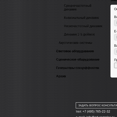
Среднечастотный
О
динамик
В
Коаксиальный динамик
Низкочастотный динамик
E
Динамик 2-5 дюймов
Акустические системы
В
Световое оборудование
Сценическое оборудование
П
Генераторы спецэффектов
Архив
ЗАДАТЬ ВОПРОС КОНСУЛЬТ
тел: +7 (495) 765-22-32