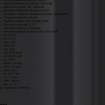
Непрерывная мощность: 400 W
Чувствительность (1W/1m): 100.0 dB
Диапазон частот: 50 - 4000 Hz
Диаметр звуковой катушки: 64 mm
Материал намотки звуковой катушки: Алюминий
Толщина намотки: 13 mm
Глубина магнитного зазора: 8 mm
Плотность потока: 1.25 T
Материал магнита: Неодим
Рекомендуемый объем корпус: 60.0 dm3
Fs: 52 Hz
Re: 6.0
Ω
Qes: 0.35
Qms: 3.3
Qts: 0.32
Vas: 85.0 dm3
Sd: 522.0 cm2
η₀
: 3.3 %
Xmax: 4.0 mm
Xvar: 4.5 mm
Mms: 42 g
Bl: 14.9 Txm
Le: 1.1 mH
EBP: 148 Hz
Вес: 2.1 кг
явка