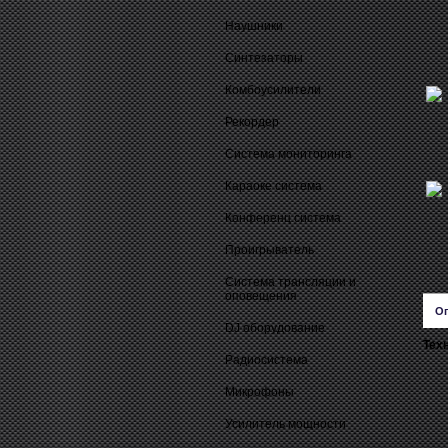
Наушники
Синтезаторы
Комбоусилители
Рекордер
Система мониторинга
Караоке система
Конференц система
Проигрыватель
Система трансляции и
оповещения
О
DJ оборудование
Тех
Радиосистема
Микрофоны
Усилитель мощности