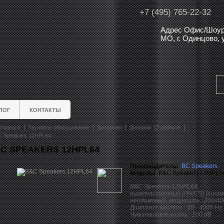
+7 (495) 765-22-32
Адрес Офис/Шоур
МО, г. Одинцово,
ЛОГ
КОНТАКТЫ
главную
Звуковое оборудование
Динамики
Динамик 12 дюймов
 Speakers 12HPL64
C SPEAKERS 12HPL64
Производитель:
BC Speakers
Модель:
B&C Speakers 12HPL6
B&C Speakers 12HPL64,
низкочастотный (НЧ/СЧ) динам
неодимовый, мощность : 200/40
Диапазон частот : 50 - 4000 Hz,
Чувствительность : 100 dB