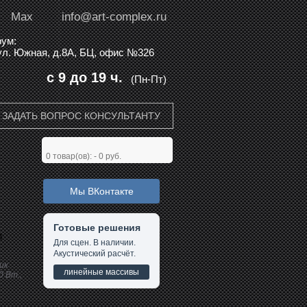
Max
info@art-complex.ru
ум:
 ул. Южная, д.8А, БЦ, офис №326
с 9 до 19 ч.
(Пн-Пт)
ЗАДАТЬ ВОПРОС КОНСУЛЬТАНТУ
0
товар(ов): -
0 руб.
Мы ВКонтакте
Готовые решения
4
Для сцен. В наличии.
Акустический расчёт.
ик
линейные массивы
0 Вт.,