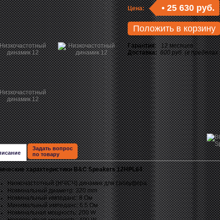
•
25 630 руб.
Цена:
Положить в корзину
Гарантия:
12 месяцев
Доставка:
600 руб. (в пределах
Задать вопрос
писание
по товару
нические характеристики B&C Speakers 12HPL64
:
Низкочастотный (НЧ/СЧ) динамик для сабвуфера
Номинальный диаметр: 320 mm
Номинальный импеданс: 8 Ом
Минимальный импеданс: 6.5 Ом
Номинальная мощность: 200 W