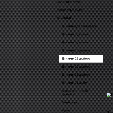
Обработка звука
Микшерный пульт
Динамики
Динамик для сабвуфера
Динамик 6 дюймов
Динамик 8 дюймов
Динамик 10 дюймов
Динамик 12 дюймов
Динамик 15 дюймов
Динамик 18 дюймов
Динамик 21 дюйм
Высокочастотный
динамик
Мембрана
Рупор
За