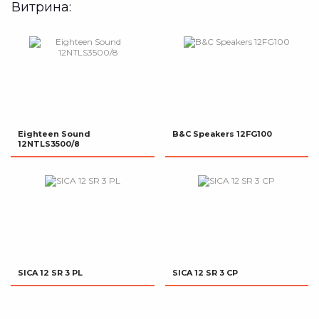
Витрина:
Eighteen Sound
B&C Speakers 12FG100
12NTLS3500/8
SICA 12 SR 3 PL
SICA 12 SR 3 CP