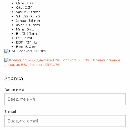
Qms : 11.0
Qts : 0.34
Vas : 82.0 dm3
Sd : 522.0 cm2
Xmax : 6.5 mm
Xvar : 5.0 mm
Mms : 54 g
Bl : 13.4 Txm
Le : 1.3 mH
EBP : 134 Hz
Вес : 8.0 кг
Коаксиальный
динамик B&C Speakers 12FCX76
Заявка
Ваше имя
E-mail