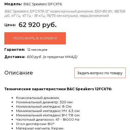
Модель:
B&C Speakers 12FCX76
B&C Speakers 12FCX76 12" коаксиальный динамик 350+80 Вт, 98/106
дБ, 47 Гц, 47 Гц - 18 кГц, 76/75 мм катушка, медь/алюминий
62 920 руб.
Цена:
ПОЛОЖИТЬ В КОРЗИНУ
Гарантия:
12 месяцев
Доставка:
600 руб. (в пределах МКАД)
Описание
Задать вопрос
по товару
Технические характеристики B&C Speakers 12FCX76:
Коаксиальный динамик
Номинальный диаметр: 320 мм
Номинальный импеданс: 8 Ом
Минимальный импеданс НЧ: 6.3 ом
Минимальный импеданс ВЧ: 7.8 ом
Частотный диапазон: 47 - 18000 Hz
Угол дисперсии: 80°
Материал магнита: Керам.