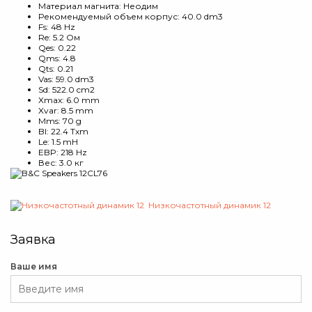
Материал магнита: Неодим
Рекомендуемый объем корпус: 40.0 dm3
Fs: 48 Hz
Re: 5.2 Ом
Qes: 0.22
Qms: 4.8
Qts: 0.21
Vas: 59.0 dm3
Sd: 522.0 cm2
Xmax: 6.0 mm
Xvar: 8.5 mm
Mms: 70 g
Bl: 22.4 Txm
Le: 1.5 mH
EBP: 218 Hz
Вес: 3.0 кг
Низкочастотный динамик 12
Заявка
Ваше имя