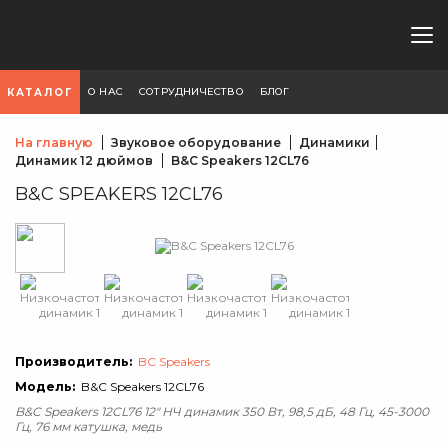
О НАС
СОТРУДНИЧЕСТВО
БЛОГ
КАТАЛОГ
На главную
Звуковое оборудование
Динамики
Динамик 12 дюймов
B&C Speakers 12CL76
B&C SPEAKERS 12CL76
Производитель:
BC Speakers
Модель:
B&C Speakers 12CL76
B&C Speakers 12CL76 12" НЧ динамик 350 Вт, 98,5 дБ, 48 Гц, 45-3000
Гц, 76 мм катушка, медь