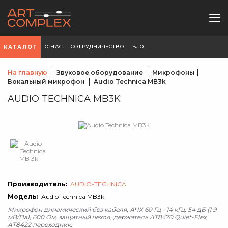
О НАС
СОТРУДНИЧЕСТВО
БЛОГ
КАТАЛОГ
На главную
Звуковое оборудование
Микрофоны
Вокальный микрофон
Audio Technica MB3k
AUDIO TECHNICA MB3K
Производитель:
AUDIO-TECHNICA
Модель:
Audio Technica MB3k
Микрофон динамический без кабеля, АЧХ 60 Гц - 14 кГц, 54 дБ (1.9
мВ/Па), 600 Ом, защитный чехол, держатель AT8470 Quiet-Flex,
AT8422 переходник.