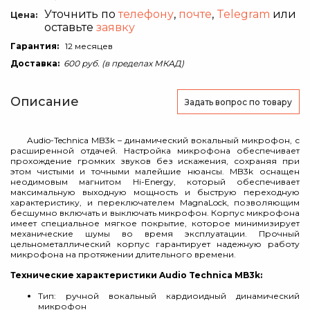
Уточнить по
телефону
,
почте
,
Telegram
или
Цена:
оставьте
заявку
Гарантия:
12 месяцев
Доставка:
600 руб. (в пределах МКАД)
Описание
Задать вопрос
по товару
Audio-Technica MB3k – динамический вокальный микрофон, с
расширенной отдачей. Настройка микрофона обеспечивает
прохождение громких звуков без искажения, сохраняя при
этом чистыми и точными малейшие нюансы. MB3k оснащен
неодимовым магнитом Hi-Energy, который обеспечивает
максимальную выходную мощность и быструю переходную
характеристику, и переключателем MagnaLock, позволяющим
бесшумно включать и выключать микрофон. Корпус микрофона
имеет специальное мягкое покрытие, которое минимизирует
механические шумы во время эксплуатации. Прочный
цельнометаллический корпус гарантирует надежную работу
микрофона на протяжении длительного времени.
Технические характеристики Audio Technica MB3k:
Тип: ручной вокальный кардиоидный динамический
микрофон