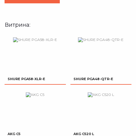
Витрина:
SHURE PGA58-XLR-E
SHURE PGA48-QTR-E
AKG C5
AKG C520 L