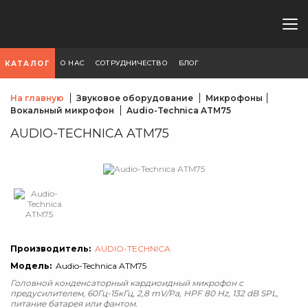
О НАС
СОТРУДНИЧЕСТВО
БЛОГ
КАТАЛОГ
На главную
Звуковое оборудование
Микрофоны
Вокальный микрофон
Audio-Technica ATM75
AUDIO-TECHNICA ATM75
Производитель:
AUDIO-TECHNICA
Модель:
Audio-Technica ATM75
Головной конденсаторный кардиоидный микрофон с
предусилителем, 60Гц-15кГц, 2,8 mV/Pa, HPF 80 Hz, 132 dB SPL,
питание батарея или фантом.