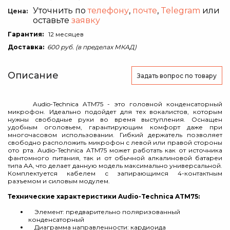
Уточнить по
телефону
,
почте
,
Telegram
или
Цена:
оставьте
заявку
Гарантия:
12 месяцев
Доставка:
600 руб. (в пределах МКАД)
Описание
Задать вопрос
по товару
Audio-Technica ATM75 - это головной конденсаторный
микрофон. Идеально подойдет для тех вокалистов, которым
нужны свободные руки во время выступления. Оснащен
удобным оголовьем, гарантирующим комфорт даже при
многочасовом использовании. Гибкий держатель позволяет
свободно расположить микрофон с левой или правой стороны
ото рта. Audio-Technica ATM75 может работать как от источника
фантомного питания, так и от обычной алкалиновой батареи
типа АА, что делает данную модель максимально универсальной.
Комплектуется кабелем с запирающимся 4-контактным
разъемом и силовым модулем.
Технические характеристики Audio-Technica ATM75:
Элемент: предварительно поляризованный
конденсаторный
Диаграмма направленности: кардиоида