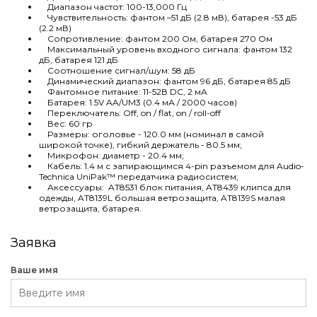
Диапазон частот: 100-13,000 Гц
Чувствительность: фантом –51 дБ (2.8 мВ), батарея -53 дБ
(2.2 мВ)
Сопротивление: фантом 200 Ом, батарея 270 Ом
Максимальный уровень входного сигнала: фантом 132
дБ, батарея 121 дБ
Соотношение сигнал/шум: 58 дБ
Динамический диапазон: фантом 96 дБ, батарея 85 дБ
Фантомное питание: 11-52В DC, 2 мА
Батарея: 1.5V AA/UM3 (0.4 мА / 2000 часов)
Переключатель: Off, on / flat, on / roll-off
Вес: 60 гр
Размеры: оголовье - 120.0 мм (номинал в самой
широкой точке), гибкий держатель - 80.5 мм;
Микрофон: диаметр - 20.4 мм;
Кабель: 1.4 м с запирающимся 4-pin разъемом для Audio-
Technica UniPak™ передатчика радиосистем;
Аксессуары: AT8531 блок питания, AT8439 клипса для
одежды, AT8139L большая ветрозащита, AT8139S малая
ветрозащита, батарея.
Заявка
Ваше имя