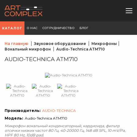
О НАС
СОТРУДНИЧЕСТВО
БЛОГ
КАТАЛОГ
На главную
Звуковое оборудование
Микрофоны
Вокальный микрофон
Audio-Technica ATM710
AUDIO-TECHNICA ATM710
Производитель:
AUDIO-TECHNICA
Модель:
Audio-Technica ATM710
Микрофон вокальный конденсаторный, кардиоида, фильтр
отсечки низких частот 80 Гц, 40-20000 Гц, 148 dB SPL, 10 mV/Pa,
HPF 80 Hz, 10dB pad.