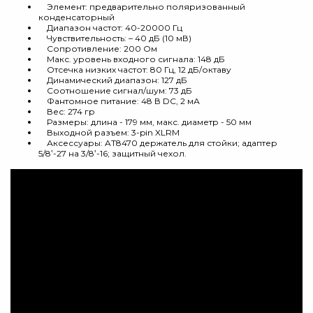
Элемент: предварительно поляризованный
конденсаторный
Диапазон частот: 40-20000 Гц
Чувствительность: – 40 дБ (10 мВ)
Сопротивление: 200 Ом
Макс. уровень входного сигнала: 148 дБ
Отсечка низких частот: 80 Гц, 12 дБ/октаву
Динамический диапазон: 127 дБ
Соотношение cигнал/шум: 73 дБ
Фантомное питание: 48 В DC, 2 мА
Вес: 274 гр
Размеры: длина - 179 мм, макс. диаметр - 50 мм
Выходной разъем: 3-pin XLRМ
Аксессуары: AT8470 держатель для стойки; адаптер
5/8‛-27 на 3/8‛-16; защитный чехол.