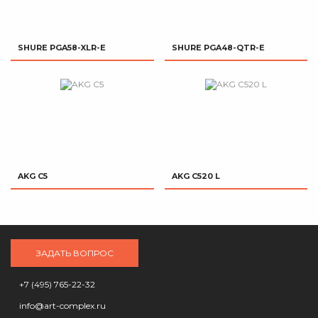
SHURE PGA58-XLR-E
SHURE PGA48-QTR-E
AKG C5
AKG C520 L
ЗАДАТЬ ВОПРОС
+7 (495) 765-22-32
info@art-complex.ru