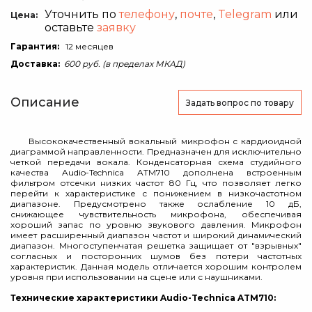
Уточнить по
телефону
,
почте
,
Telegram
или
Цена:
оставьте
заявку
Гарантия:
12 месяцев
Доставка:
600 руб. (в пределах МКАД)
Описание
Задать вопрос
по товару
Высококачественный вокальный микрофон c кардиоидной
диаграммой направленности. Предназначен для исключительно
четкой передачи вокала. Конденсаторная схема студийного
качества Audio-Technica ATM710 дополнена встроенным
фильтром отсечки низких частот 80 Гц, что позволяет легко
перейти к характеристике с понижением в низкочастотном
диапазоне. Предусмотрено также ослабление 10 дБ,
снижающее чувствительность микрофона, обеспечивая
хороший запас по уровню звукового давления. Микрофон
имеет расширенный диапазон частот и широкий динамический
диапазон. Многоступенчатая решетка защищает от "взрывных"
согласных и посторонних шумов без потери частотных
характеристик. Данная модель отличается хорошим контролем
уровня при использовании на сцене или с наушниками.
Технические характеристики Audio-Technica ATM710: