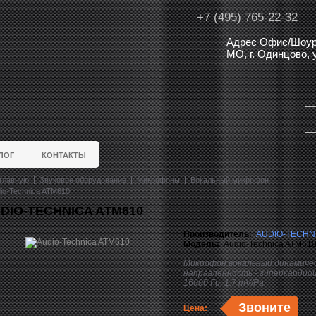
+7 (495) 765-22-32
Адрес Офис/Шоур
МО, г. Одинцово,
ЛОГ
КОНТАКТЫ
главную
Звуковое оборудование
Микрофоны
Вокальный микрофон
io-Technica ATM610
DIO-TECHNICA ATM610
Производитель:
AUDIO-TECHN
Модель:
Audio-Technica ATM61
Микрофон вокальный динамичес
направленность - гиперкардиои
16000 Гц, 1.7 mV/Pa.
Звоните
Цена: