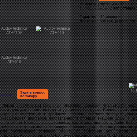
Уточнить цену вы можете по те
+7 (495) 765-22-32
или оставьте
Гарантия:
12 месяцев
Доставка:
600 руб. (в пределах
Задать вопрос
писание
по товару
кий динамический вокальный микрофон. Оснащен Hi-ENERGY® неод
нитом для усиленного выхода и динамичной отдачи. Специальная пл
лирующая конструкция с двойными стенками снижает эксплуатационн
еркардиоидная диаграмма направленности отсекает внешние шумы и из
овной сигнал. Благодаря расширенному частотному диапазону, Audio-Techni
 обеспечивает оптимально точную звукопередачу. Многоступенчатая 
сюля обеспечивает отличную защиту от задувания без потери час
актеристик. Audio-Technica ATM-610 имеет выходной разъем XLRM с позолоч