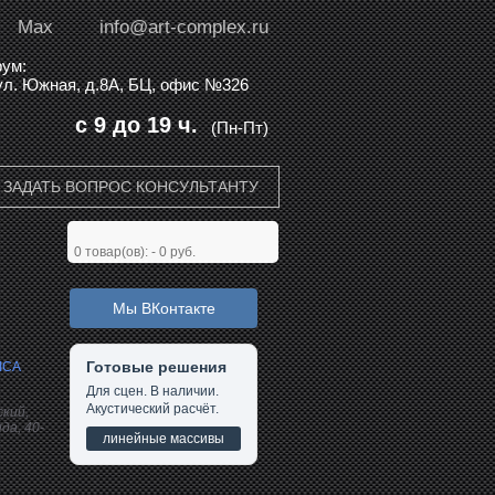
Max
info@art-complex.ru
ум:
 ул. Южная, д.8А, БЦ, офис №326
с 9 до 19 ч.
(Пн-Пт)
ЗАДАТЬ ВОПРОС КОНСУЛЬТАНТУ
0
товар(ов): -
0 руб.
Мы ВКонтакте
Готовые решения
ICA
0
Для сцен. В наличии.
Акустический расчёт.
кий,
да, 40-
линейные массивы