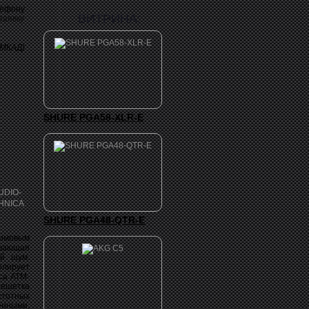
лефону
ВИТРИНА:
заявку
 МКАД)
SHURE PGA58-XLR-E
SHURE PGA48-QTR-E
имовым
авающая
ый шум.
олирует
ca ATM-
решетка
тотных
енными,