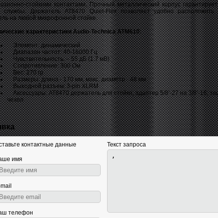
розионно-стойкими контактами. Прочный металлический корпус гарантирует
к службы. Держатель AT8470 Quiet-Flex позволяет удобно расположить
ель на любой микрофонной стойке.
нические характеристики Audio-Technica ATM610:
Элемент: динамический
Диапазон частот: 40-16000 Гц
Чувствительность: – 55 дБ (1.7 мВ)
Сопротивление: 300 Ом
Вес: 270 гр
Размеры: длина - 170 мм, макс. диаметр - 48 мм
Выходной разъем: 3-pin XLRМ
Аксессуары: AT8470 держатель для стойки; адаптер 5/8‛-27 на 3/8‛-16; з
чехол
явка
ставьте контактные данные
Текст запроса
аше имя
-mail
аш телефон