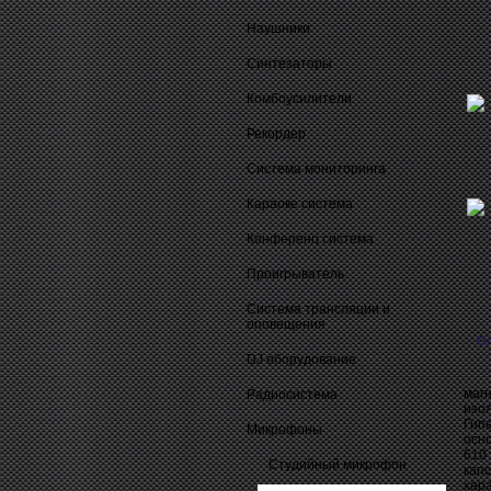
Наушники
Синтезаторы
Комбоусилители
Рекордер
Система мониторинга
Караоке система
Конференц система
Проигрыватель
Система трансляции и
оповещения
О
DJ оборудование
Лег
маг
Радиосистема
изо
Гип
Микрофоны
осн
610
Студийный микрофон
кап
хар