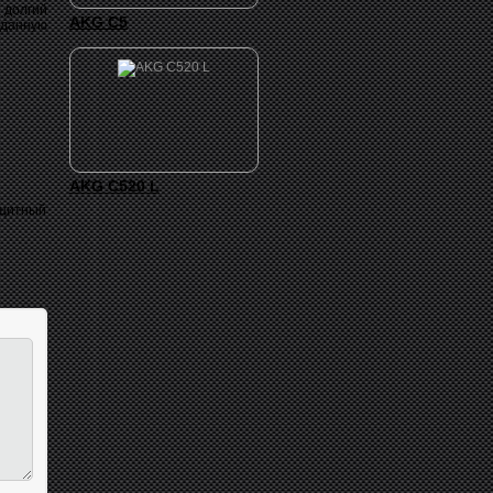
 долгий
AKG C5
 данную
AKG C520 L
ащитный