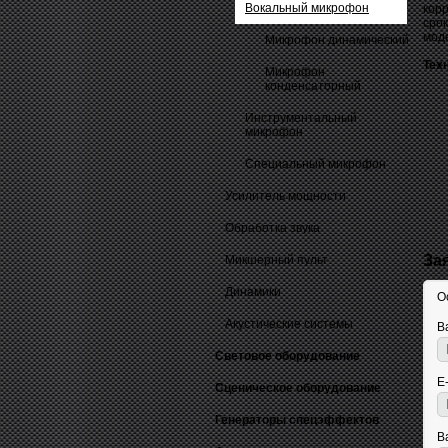
Вокальный микрофон
кор
сро
мод
Микрофон динамический
Тех
Микрофон
конденсаторный
Инструментальный
микрофон
Специальный микрофон
Усилитель мощности
Обработка звука
За
Микшерный пульт
Динамики
О
Акустические системы
В
Световое оборудование
E
Сценическое оборудование
Генераторы спецэффектов
В