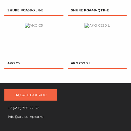
SHURE PGA58-XLR-E
SHURE PGA48-QTR-E
AKG C5
AKG C520 L
ЗАДАТЬ ВОПРОС
+7 (495) 765-22-32
info@art-complex.ru