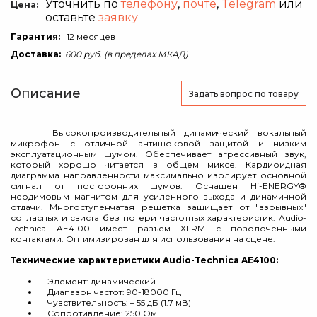
Уточнить по
телефону
,
почте
,
Telegram
или
Цена:
оставьте
заявку
Гарантия:
12 месяцев
Доставка:
600 руб. (в пределах МКАД)
Описание
Задать вопрос
по товару
Высокопроизводительный динамический вокальный
микрофон с отличной антишоковой защитой и низким
эксплуатационным шумом. Обеспечивает агрессивный звук,
который хорошо читается в общем миксе. Кардиоидная
диаграмма направленности максимально изолирует основной
сигнал от посторонних шумов. Оснащен Hi-ENERGY®
неодимовым магнитом для усиленного выхода и динамичной
отдачи. Многоступенчатая решетка защищает от "взрывных"
согласных и свиста без потери частотных характеристик. Audio-
Technica AE4100 имеет разъем XLRM с позолоченными
контактами. Оптимизирован для использования на сцене.
Технические характеристики Audio-Technica AE4100:
Элемент: динамический
Диапазон частот: 90-18000 Гц
Чувствительность: – 55 дБ (1.7 мВ)
Сопротивление: 250 Ом