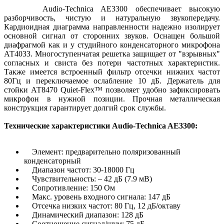
Audio-Technica AE3300 обеспечивает высокую
разборчивость, чистую и натуральную звукопередачу.
Кардиоидная диаграмма направленности надежно изолирует
основной сигнал от сторонних звуков. Оснащен большой
диафрагмой как и у студийного конденсаторного микрофона
АТ4033. Многоступенчатая решетка защищает от "взрывных"
согласных и свиста без потери частотных характеристик.
Также имеется встроенный фильтр отсечки нижних частот
80Гц и переключаемое ослабление 10 дБ. Держатель для
стойки АТ8470 Quiet-Flex™ позволяет удобно зафиксировать
микрофон в нужной позиции. Прочная металлическая
конструкция гарантирует долгий срок службы.
Технические характеристики Audio-Technica AE3300:
Элемент: предварительно поляризованный
конденсаторный
Диапазон частот: 30-18000 Гц
Чувствительность: – 42 дБ (7.9 мВ)
Сопротивление: 150 Ом
Макс. уровень входного сигнала: 147 дБ
Отсечка низких частот: 80 Гц, 12 дБ/октаву
Динамический диапазон: 128 дБ
Соотношение cигнал/шум: 75 дБ