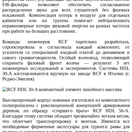
FiR-фильтры позволяют обеспечить согласованное
распределение звука для всех слушателей без фазовых
искажений. Компенсация потерь в воздухе для отдельных
кабинетов или их группы помогает нейтрализовать
неравномерные потери звуковой энергии на разных частотах
при работе на больших расстояниях.
Команда инженеров RCF тщательно разработала,
спроектировала и согласовала каждый компонент, от
усилителя со специальной входной платой до динамиков и
самого громкоговорителя. Особый волновод, позволяющий
сохранить фазовый фронт волны — результат 3 лет
инженерных исследований и экспериментов. Системы HDL
30-A изготавливаются вручную на заводе RCF в Италии (г.
Реджо-Эмилия).
Высокопрочный корпус новинки изготовлен из композитного
полипропилена с революционной концепцией армирования
деревом, по образцу «старшего брата» RCF HDL 50-A.
Благодаря этому система обладает чрезвычайно легким весом,
что облегчает транспортировку и монтаж. Имеются все
необходимые фирменные аксессуары для туринга: рамы для
подвеса и установки в граундстек, туровые тележки и чехлы.