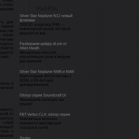
 только
о стало
РЫНОК:
анному
Silver Star Neptune N12 новый
флагман
сть для
1000 Вт в корпусе IP66 —
 парков
инженерный вызов, который
ачества
решили не все
я серия
ические
родного
Разбираем цифру dLive от
бласти
Allen Heath
ордится
Микшерные консоли,
ловий.
управляющие реки и модули
расширения
Silver Star Neptune NW6 и NW8
Всепогодные WASH-головы с
RGBL и 24-битным
влены в
диммированием
твенной
Обзор серии Soundcraft Ui
Микшируем свободно где
угодно!
чивость
итой от
FBT Vertus CLA: обзор серии
корпуса
Компактные колонны
 собой
линейного массива для
авеющей
театров и залов.
етана и
мальную
Далее