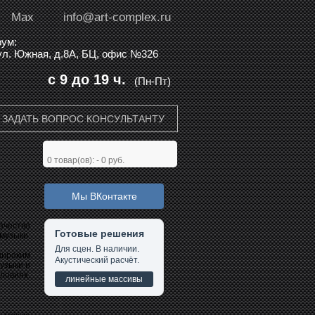
Max
info@art-complex.ru
ум:
 ул. Южная, д.8А, БЦ, офис №326
с 9 до 19 ч.
(Пн-Пт)
ЗАДАТЬ ВОПРОС КОНСУЛЬТАНТУ
0
товар(ов): -
0 руб.
Мы ВКонтакте
ачество
Готовые решения
 музыки.
Для сцен. В наличии.
широким
Акустический расчёт.
узыки и
ловиях.
линейные массивы