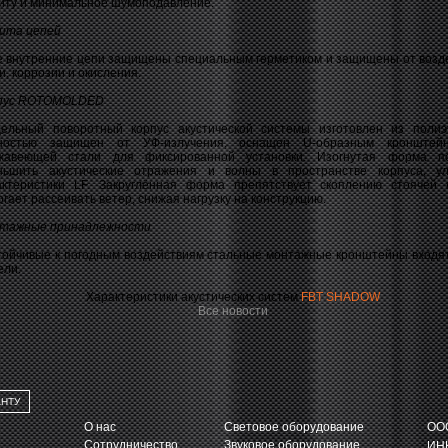
иту и минимальное шумоподавление.
ита цепей
 внутренние цепи защищены специальным герметиком и защищены от возд
и, коррозии и окисления.
пус ROTOMOLDED
ьный поворотный корпус акустической системы изготовлен из полиэ
ностью защищен от УФ-излучения, оснащен U-образным кронштей
жавеющей стали для фиксированной установки. Изогнутая форма по
ньшить акустические отражения и волны в пространстве корпуса, у
актеристики LF. Закруглённая форма препятствует скоплению стоячей
гает рассеивать ветер, снижая нагрузку на конструкцию.
тажные принадлежности
ойчивые к погодным воздействиям стальные монтажные кронштейны входят
ели.
Характеристики акустических систем
FBT SHADOW
Все новости
АНТУ
О нас
Световое оборудование
ООО
Сотрудничество
Звуковое оборудование
ИНН