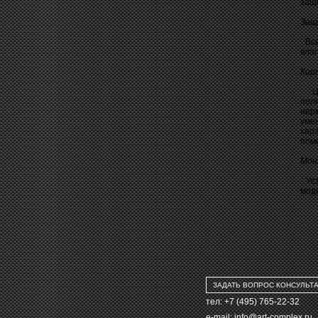
защ
Защ
Все
влаг
Кор
Цел
пол
нер
уме
хар
помо
Мон
Уст
мод
ЗАДАТЬ ВОПРОС КОНСУЛЬТ
тел: +7 (495) 765-22-32
e-mail:
info@art-complex.ru