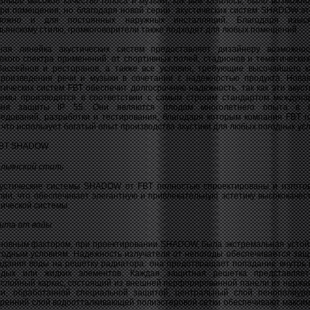
ьше высокое качество голоса и музыки, как вам казалось, было возможно
три помещения, но благодаря новой серии акустических систем SHADOW эт
можно и для постоянных наружных инсталляций. Благодаря изыск
льянскому стилю, громкоговорители также подходят для любых помещений.
ная линейка акустических систем предоставляет дизайнеру возможно
окого спектра применений: от спортивных полей, стадионов и тематических
бассейнов и ресторанов, а также все условия, требующие высочайшего к
произведения речи и музыки в сочетании с надежностью продукта. Нова
тических систем FBT обеспечит долгосрочную надежность, так как эти акуст
темы производятся в соответствии с самым строгим стандартом междуна
вня защиты IP 55. Они являются плодом многолетнего опыта в о
ледований, разработки и тестирования, благодаря которым компания FBT г
 что использует богатый опыт производства акустики для любых погодных ус
льянский стиль
стические системы SHADOW от FBT полностью спроектированы и изгото
лии, что обеспечивает элегантную и привлекательную эстетику высококачес
нической системы.
ита от воды
овным фактором, при проектировании SHADOW, была экстремальная устой
огодным условиям. Надежность излучателя от непогоды обеспечивается защ
адания воды на решетку радиатора: она предотвращает попадание внутрь 
рдых или жидких элементов. Каждая защитная решетка представляет
хслойный каркас, состоящий из внешней перфорированной панели из нерж
ли, обработанной специальной защитой, центральный слой пенополиур
тренний слой водоотталкивающей полиэстеровой сетки обеспечивают макси