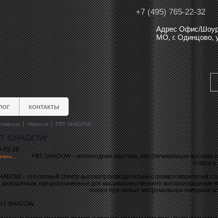
+7 (495) 765-22-32
Адрес Офис/Шоур
МО, г. Одинцово,
ЛОГ
КОНТАКТЫ
главную
Новости
FBT SHADOW
T SHADOW
0-03-26
FBT SHADOW – всепогодная акустика, обеспечивающая высокое к
чить...
голоса и
HADOW – это полный спектр высокопроизводительных громкоговорителей с 
диапазоном, предназначенных для высококачественного воспроизведения м
голоса при любых экстремальных погодных ус