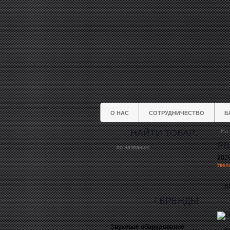
О НАС
СОТРУДНИЧЕСТВО
Б
НАЙТИ ТОВАР:
На 
FB
202
Увели
S
/ БРЕНДЫ
Звуковое оборудование