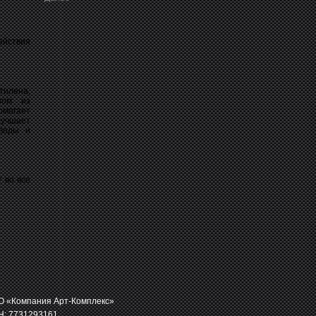
ействия
тилена,
ном из
могает
лучшает
 воды и
 во все
 «Компания Арт-Комплекс»
: 7731293161