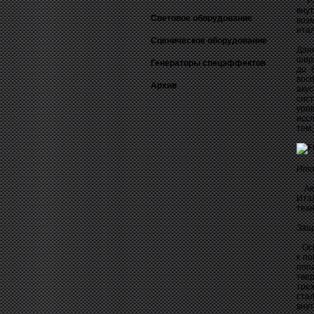
Ран
вну
Световое оборудование
воз
ита
Сценическое оборудование
Дан
шир
Генераторы спецэффектов
до 
вос
Архив
акус
сис
уро
исс
тем,
Ита
Аку
Ита
тех
Защ
Осн
к п
поп
тве
тре
ста
вну