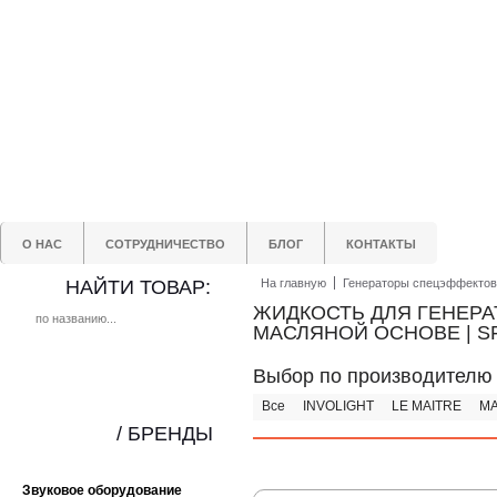
О НАС
СОТРУДНИЧЕСТВО
БЛОГ
КОНТАКТЫ
НАЙТИ ТОВАР:
На главную
Генераторы спецэффектов
ЖИДКОСТЬ ДЛЯ ГЕНЕРА
МАСЛЯНОЙ ОСНОВЕ | S
Выбор по производителю
Все
INVOLIGHT
LE MAITRE
MA
/ БРЕНДЫ
Звуковое оборудование