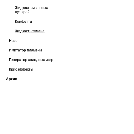
мельчайшие частицы)
Жидкость мыльных
пузырей
Конфетти
Жидкость тумана
Hazer
Имитатор пламени
Генератор холодных искр
Криоэффекты
Архив
ЗАДАТЬ ВОПРОС КОНСУЛЬТАНТУ
тел: +7 (495) 765-22-32
О нас
Сотрудничество
e-mail:
info@art-complex.ru
Гарантия