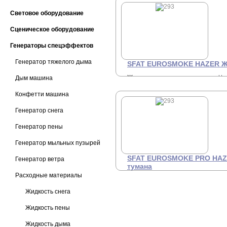
Световое оборудование
Сценическое оборудование
Генераторы спецэффектов
Генератор тяжелого дыма
SFAT EUROSMOKE HAZER Ж
Жидкость для генераторов
Це
Дым машина
4
тумана (Water based) 5L,
высококачественная хейзер
Конфетти машина
жидкость (рекомендована
для применения в хейзерах
Генератор снега
с нагревательным
элементом любой
Генератор пены
мощности)
, канистра 5
литров.
Генератор мыльных пузырей
SFAT EUROSMOKE PRO HAZ
Генератор ветра
тумана
Расходные материалы
(Oil based) 5L
Це
9
высококачественная хейзер
Жидкость снега
жидкость на масляной
основе (используется в
Жидкость пены
хейзерах принцип работы
которых основан на
дисперсии жидкости в
Жидкость дыма