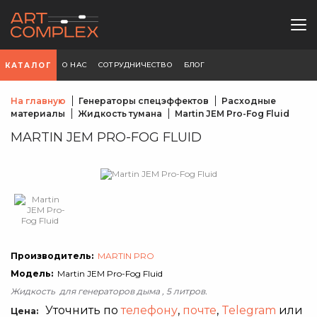
О НАС
СОТРУДНИЧЕСТВО
БЛОГ
КАТАЛОГ
На главную
Генераторы спецэффектов
Расходные
материалы
Жидкость тумана
Martin JEM Pro-Fog Fluid
MARTIN JEM PRO-FOG FLUID
Производитель:
MARTIN PRO
Модель:
Martin JEM Pro-Fog Fluid
Жидкость для генераторов дыма , 5 литров.
Уточнить по
телефону
,
почте
,
Telegram
или
Цена: