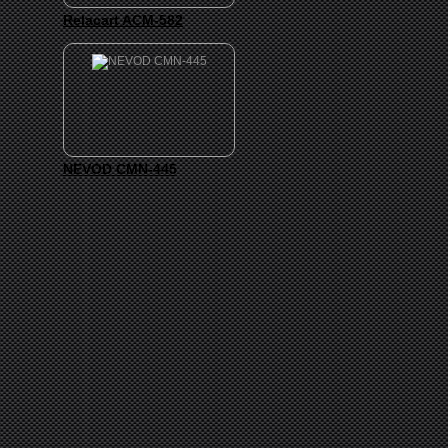
Relacart ACM-582
NEVOD CMN-445