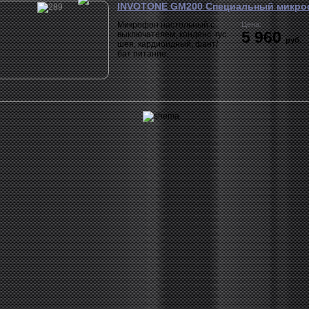
INVOTONE GM200 Специальный микро
Микрофон настольный с
Цена:
5 960
выключателем, конденс. гус.
руб.
шея, кардиоидный, фант/
бат питание.