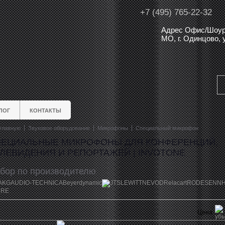
+7 (495) 765-22-32
Адрес Офис/Шоур
МО, г. Одинцово,
ЛОГ
КОНТАКТЫ
главную
Звуковое оборудование
Микрофоны
Специальный микрофон
ПЕЦИАЛЬНЫЕ МИКРОФОНЫ ДЛЯ КОНФЕРЕНЦИЙ,
ЛЕВИДЕНИЯ И РЕПОРТАЖЕЙ | INVOTONE
бор по производителю
AKG
AUDIO-TECHNICA
Beyerdynamic
JTS
LEWITT
NEVOD
Relacart
RODE
SENNH
URE
Цена