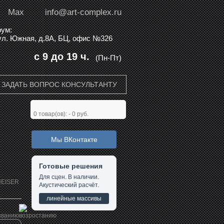
Max
info@art-complex.ru
ум:
 ул. Южная, д.8А, БЦ, офис №326
с 9 до 19 ч.
(Пн-Пт)
ЗАДАТЬ ВОПРОС КОНСУЛЬТАНТУ
0
товар(ов): -
0 руб.
Мы ВКонтакте
Готовые решения
Для сцен. В наличии.
EISER
Акустический расчёт.
линейные массивы