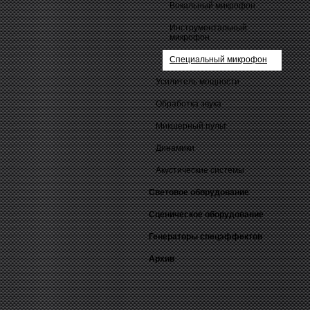
Вокальный микрофон
Инструментальный
микрофон
Специальный микрофон
Усилитель мощности
Обработка звука
Микшерный пульт
Динамики
Акустические системы
Световое оборудование
Сценическое оборудование
Генераторы спецэффектов
Архив