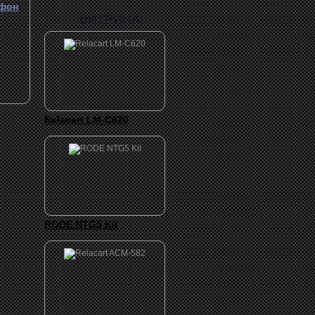
фон
ВИТРИНА:
Relacart LM-C620
RODE NTG5 Kit