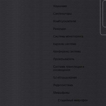
Наушники
Синтезаторы
Комбоусилители
Рекордер
Система мониторинга
Караоке система
Конференц система
Проигрыватель
Система трансляции и
оповещения
DJ оборудование
Радиосистема
Микрофоны
Студийный микрофон