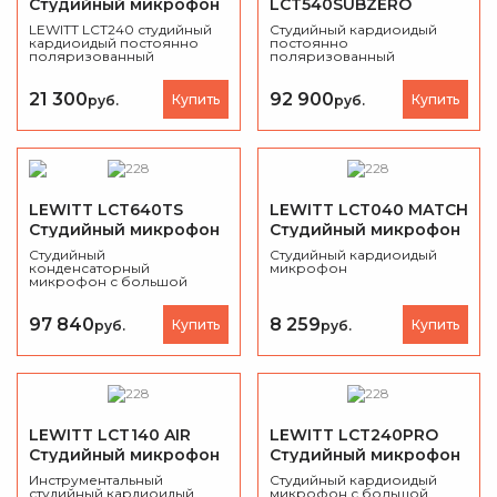
Студийный микрофон
LCT540SUBZERO
Студийный микрофон
LEWITT LCT240 студийный
Студийный кардиоидый
кардиоидый постоянно
постоянно
поляризованный
поляризованный
микрофон, 20Гц-20кГц
микрофон с большой
диафрагмой, 20Гц-20кГц.
21 300
92 900
Купить
Купить
руб.
руб.
LEWITT LCT640TS
LEWITT LCT040 MATCH
Студийный микрофон
Студийный микрофон
Студийный
Студийный кардиоидый
конденсаторный
микрофон
микрофон с большой
диафрагмой.
97 840
8 259
Купить
Купить
руб.
руб.
LEWITT LCT140 AIR
LEWITT LCT240PRO
Студийный микрофон
Студийный микрофон
Инструментальный
Студийный кардиоидый
студийный кардиоидый
микрофон с большой