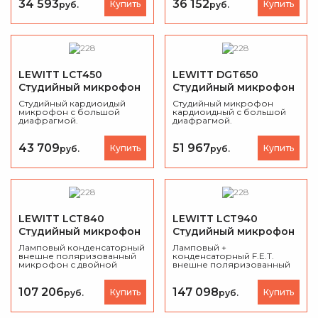
34 593
36 152
Купить
Купить
руб.
руб.
LEWITT LCT450
LEWITT DGT650
Студийный микрофон
Студийный микрофон
Студийный кардиоидый
Студийный микрофон
микрофон с большой
кардиоидный с большой
диафрагмой.
диафрагмой.
43 709
51 967
Купить
Купить
руб.
руб.
LEWITT LCT840
LEWITT LCT940
Студийный микрофон
Студийный микрофон
Ламповый конденсаторный
Ламповый +
внешне поляризованный
конденсаторный F.E.T.
микрофон с двойной
внешне поляризованный
диафрагмой, 20 Гц – 20 кГц.
микрофон с большой
диафрагмой.
107 206
147 098
Купить
Купить
руб.
руб.