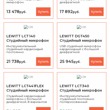
микрофон.
диафрагмой.
13 478
17 892
Купить
Купить
руб.
руб.
LEWITT LCT140
LEWITT DGT450
Студийный микрофон
Студийный микрофон
Инструментальный
USB студийный микрофон
студийный кардиоидый
кардиоидный с большой
постоянно
диафрагмой.
поляризованный
микрофон, 30Гц-20кГц.
21 738
25 945
Купить
Купить
руб.
руб.
LEWITT LCT441FLEX
LEWITT LCT340
Студийный микрофон
Студийный микрофон
Студийный кардиоидный
Инструментальный
микрофон с большой
студийный постоянно
диафрагмой, 8 вариантов
поляризованный
диаграммы
микрофон,20Гц-20кГц.
направленности.