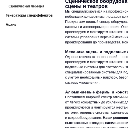
Сценическое оборудова
сцены и театров
Сценическая лебедка
Мы специализируемся на профессион
Генераторы спецэффектов
небольших концертных площадок до к
Предлагаем полный спектр оборудова
Архив
системы и инженерные решения. Осо
проектируем и монтируем штанкетны
системы управления верхней механик
проектирования до производства, мон
Механика сцены и подвесные
Одно из ключевых направлений — ос
проектируем и монтируем штанкетны
подвесные системы для светового и з
специализированные системы для по
с учетом необходимых нагрузок, безо
систему управления.
Алюминиевые фермы и конст
Поставляем широкий спектр алюмини
от легких концертных до усиленных д
проектируются и монтируются нестан
потолки, опорные системы, сценическ
и видеооборудования.
Наши решения 
выставочных стендов, павильонов 