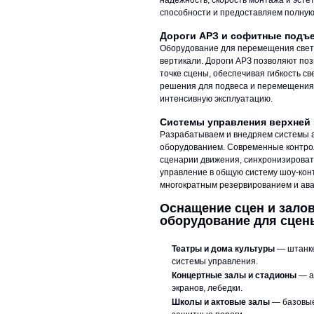
надежность, скорость монтажа и эст
способности и предоставляем полную
Дороги АРЗ и софитные подъ
Оборудование для перемещения свето
вертикали. Дороги АРЗ позволяют по
точке сцены, обеспечивая гибкость 
решения для подвеса и перемещения 
интенсивную эксплуатацию.
Системы управления верхней
Разрабатываем и внедряем системы 
оборудованием. Современные контро
сценарии движения, синхронизироват
управление в общую систему шоу-кон
многократным резервированием и ав
Оснащение сцен и залов
оборудование для сцен
Театры и дома культуры
— штанке
системы управления.
Концертные залы и стадионы
— а
экранов, лебедки.
Школы и актовые залы
— базовые