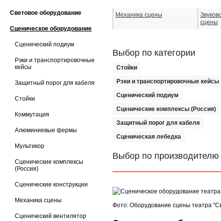
Световое оборудование
Механика сцены
Звуков
сцены
Сценическое оборудование
Сценический подиум
Выбор по категории
Рэки и транспортировочные
кейсы
Стойки
Рэки и транспортировочные кейсы
Защитный порог для кабеля
Сценический подиум
Стойки
Сценические комплексы (Россия)
Коммутация
Защитный порог для кабеля
Алюминиевые фермы
Сценическая лебедка
Мультикор
Выбор по производителю
Сценические комплексы
(Россия)
Сценические конструкции
Механика сцены
Фото: Оборудование сцены театра "Сво
Сценический вентилятор