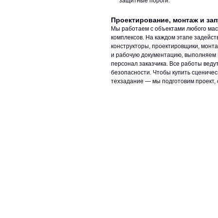
защитные пороги.
Проектирование, монтаж и зап
Мы работаем с объектами любого мас
комплексов. На каждом этапе задейс
конструкторы, проектировщики, монт
и рабочую документацию, выполняем 
персонал заказчика. Все работы вед
безопасности. Чтобы купить сцениче
техзадание — мы подготовим проект, 
ЗАДАТЬ ВОПРОС КОНСУЛЬТАНТУ
тел: +7 (495) 765-22-32
О нас
Сотрудничество
e-mail:
info@art-complex.ru
Гарантия
Политика
конфиденциальнос
Вакансии