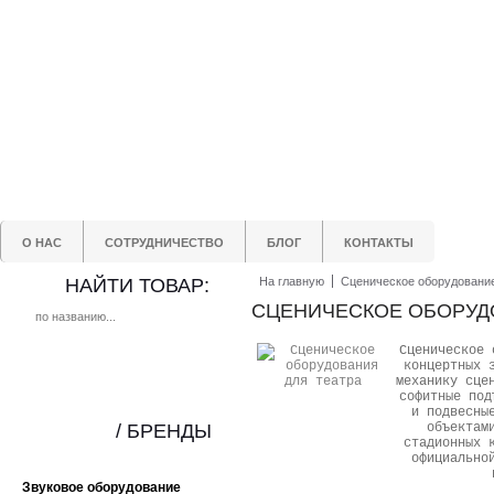
О НАС
СОТРУДНИЧЕСТВО
БЛОГ
КОНТАКТЫ
НАЙТИ ТОВАР:
На главную
Сценическое оборудовани
СЦЕНИЧЕСКОЕ ОБОРУД
Сценическое 
концертных 
механику сце
софитные под
и подвесны
/ БРЕНДЫ
объектам
стадионных 
официально
Звуковое оборудование