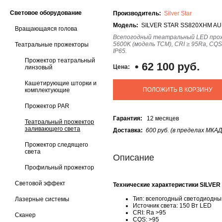
Световое оборудование
Производитель:
Silver Star
Модель:
SILVER STAR SS820XHM AU
Вращающаяся голова
Всепогодный театральный LED прож
5600K (модель TCМ), CRI ≥ 95Ra, CQS 
Театральные прожекторы
IP65.
Прожектор театральный
•
62 100 руб.
Цена:
линзовый
Кашетирующие шторки и
ПОЛОЖИТЬ В КОРЗИНУ
комплектующие
Прожектор PAR
Гарантия:
12 месяцев
Театральный прожектор
заливающего света
Доставка:
600 руб. (в пределах МКАД
Прожектор следящего
света
Описание
Профильный прожектор
Световой эффект
Технические характеристики SILV
Тип: всепогодный светодиодны
Лазерные системы
Источник света: 150 Вт LED
CRI: Ra >95
Сканер
CQS: >95