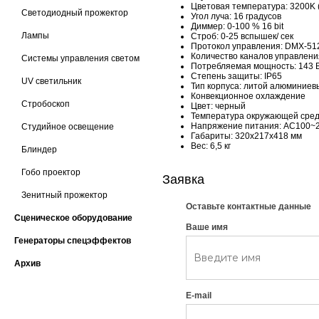
Цветовая температура: 3200K 
Светодиодный прожектор
Угол луча: 16 градусов
Диммер: 0-100 % 16 bit
Лампы
Строб: 0-25 вспышек/ сек
Протокол управления: DMX-51
Количество каналов управления: 
Системы управления светом
Потребляемая мощность: 143 
Степень защиты: IP65
UV светильник
Тип корпуса: литой алюминиев
Конвекционное охлаждение
Стробоскоп
Цвет: черный
Температура окружающей среды
Напряжение питания: АС100~24
Студийное освещение
Габариты: 320х217х418 мм
Вес: 6,5 кг
Блиндер
Гобо проектор
Заявка
Зенитный прожектор
Оставьте контактные данные
Сценическое оборудование
Ваше имя
Генераторы спецэффектов
Архив
E-mail