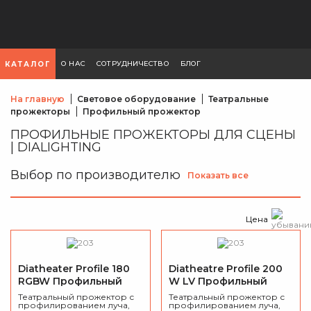
О НАС
СОТРУДНИЧЕСТВО
БЛОГ
КАТАЛОГ
На главную
Световое оборудование
Театральные
прожекторы
Профильный прожектор
ПРОФИЛЬНЫЕ ПРОЖЕКТОРЫ ДЛЯ СЦЕНЫ
| DIALIGHTING
Выбор по производителю
Показать все
Цена
Diatheater Profile 180
Diatheatre Profile 200
RGBW Профильный
W LV Профильный
прожектор
прожектор
Театральный прожектор с
Театральный прожектор с
профилированием луча,
профилированием луча,