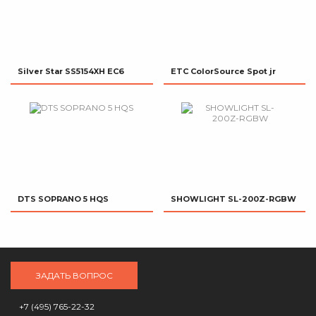
Silver Star SS5154XH EC6
ETC ColorSource Spot jr
DTS SOPRANO 5 HQS
SHOWLIGHT SL-200Z-RGBW
ЗАДАТЬ ВОПРОС
+7 (495) 765-22-32