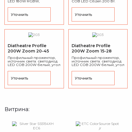
LED 180W RGBW,
COB LED Citizen 200 Вт.
регулируемая цветовая
White, цветовая
температура от 3000К до
температура 3200K/5000K ,
7000К, угол
угол фиксированный
Уточнить
Уточнить
фиксированный
(19°/26°/36°/), DMX512, вес:
(13°/19°/26°/36°) Вес: 6.4 кг.
8.6 кг., размер: 538х270х395
Размер: 695x305x300 мм.
мм.
Diatheatre Profile
Diatheatre Profile
200W Zoom 20-45
200W Zoom 15-28
Профильный
Профильный
Профильный прожектор,
Профильный прожектор,
прожектор
источник света: светодиод
прожектор
источник света: светодиод
LED COB 200W белый, угол
LED COB 200W белый, угол
раскрытия луча: 20°-45°
раскрытия луча: 15°-28°
(ручной), цветовая
(ручной), цветовая
температура: 3200K/5600K.,
температура: 3200K/5600K.,
Уточнить
Уточнить
световой поток:
световой поток:
17000lm/18000lm.
17000lm/18000lm.
Витрина: