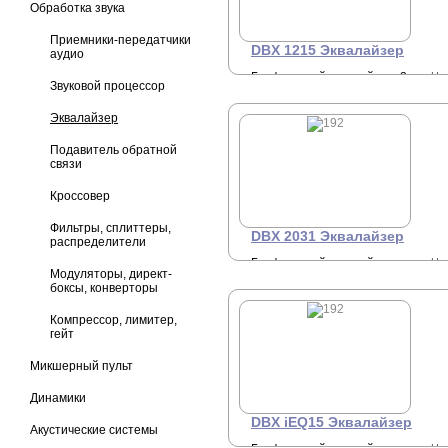
Обработка звука
Приемники-передатчики
DBX 1215 Эквалайзер
аудио
Графический эквалайзер, 2-
Це
Звуковой процессор
3
канальный, 2/3 октавы, 15-
полос, Вх/вых - 1/4" TRS,
Эквалайзер
XLR, клеммный зажим.
Подавитель обратной
связи
Кроссовер
Фильтры, сплиттеры,
DBX 2031 Эквалайзер
распределители
Графический эквалайзер с
Це
Модуляторы, директ-
З
лимитером PeakPlus и
боксы, конверторы
системой шумоподавления
+7 
Type III, 1-канальный, 1/3
октавы.
Компрессор, лимитер,
гейт
Микшерный пульт
Динамики
DBX iEQ15 Эквалайзер
Акустические системы