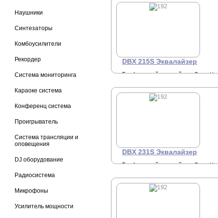
Наушники
Синтезаторы
Комбоусилители
Рекордер
DBX 215S Эквалайзер
Графический эквалайзер, 2-
Це
Система мониторинга
2
канальный, 2/3 октавы, 15-
полос, Вх/вых - XLR, 1/4"
Караоке система
TRS.
Конференц система
Проигрыватель
Система трансляции и
оповещения
DBX 231S Эквалайзер
DJ оборудование
Графический эквалайзер, 2-
Це
2
канальный, 1/3 октавы, 31-
Радиосистема
полоса, Вх/вых - XLR, 1/4"
TRS.
Микрофоны
Усилитель мощности