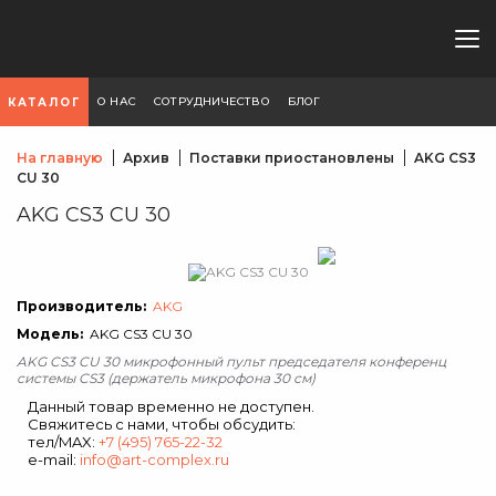
О НАС
СОТРУДНИЧЕСТВО
БЛОГ
КАТАЛОГ
На главную
Архив
Поставки приостановлены
AKG CS3
CU 30
AKG CS3 CU 30
Производитель:
AKG
Модель:
AKG CS3 CU 30
AKG CS3 CU 30 микрофонный пульт председателя конференц
системы CS3 (держатель микрофона 30 см)
Данный товар временно не доступен.
Свяжитесь с нами, чтобы обсудить:
тел/MAX:
+7 (495) 765-22-32
e-mail:
info@art-complex.ru