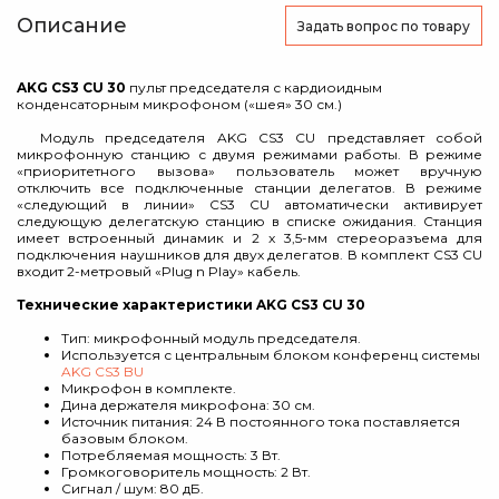
Описание
Задать вопрос
по товару
AKG CS3 CU 30
пульт председателя с кардиоидным
конденсаторным микрофоном («шея» 30 см.)
Модуль председателя AKG CS3 CU представляет собой
микрофонную станцию с двумя режимами работы. В режиме
«приоритетного вызова» пользователь может вручную
отключить все подключенные станции делегатов. В режиме
«следующий в линии» CS3 CU автоматически активирует
следующую делегатскую станцию в списке ожидания. Станция
имеет встроенный динамик и 2 x 3,5-мм стереоразъема для
подключения наушников для двух делегатов. В комплект CS3 CU
входит 2-метровый «Plug n Play» кабель.
Технические характеристики AKG CS3 CU 30
Тип: микрофонный модуль председателя.
Используется с центральным блоком конференц системы
AKG CS3 BU
Микрофон в комплекте.
Дина держателя микрофона: 30 см.
Источник питания: 24 В постоянного тока поставляется
базовым блоком.
Потребляемая мощность: 3 Вт.
Громкоговоритель мощность: 2 Вт.
Сигнал / шум: 80 дБ.