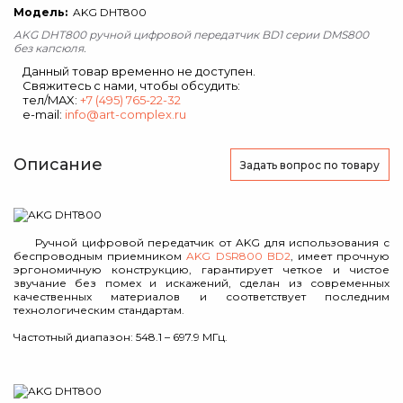
Модель:
AKG DHT800
AKG DHT800 ручной цифровой передатчик BD1 серии DMS800
без капсюля.
Данный товар временно не доступен.
Свяжитесь с нами, чтобы обсудить:
тел/MAX:
+7 (495) 765-22-32
e-mail:
info@art-complex.ru
Описание
Задать вопрос
по товару
Ручной цифровой передатчик от AKG для использования с
беспроводным приемником
AKG DSR800 BD2
, имеет прочную
эргономичную конструкцию, гарантирует четкое и чистое
звучание без помех и искажений, сделан из современных
качественных материалов и соответствует последним
технологическим стандартам.
Частотный диапазон: 548.1 – 697.9 МГц.