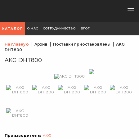
О НАС
СОТРУДНИЧЕСТВО
БЛОГ
КАТАЛОГ
На главную
Архив
Поставки приостановлены
AKG
DHT800
AKG DHT800
Производитель:
AKG