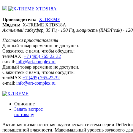
Производитель:
X-TREME
Модель:
X-TREME XTDS18A
Активный сабвуфер, 35 Гц - 150 Гц, мощность (RMS/Peak) - 120
Поставки приостановлены
Данный товар временно не доступен.
Свяжитесь с нами, чтобы обсудить:
тел/MAX:
+7 (495) 765-22-32
e-mail:
info@art-complex.ru
Данный товар временно не доступен.
Свяжитесь с нами, чтобы обсудить:
тел/MAX
+7 (495) 765-22-32
e-mail:
info@art-complex.ru
Описание
Задать вопрос
по товару
Активная низкочастотная акустическая система серии Deflec
повышенной влажности. Максимальный уровень звукового давл