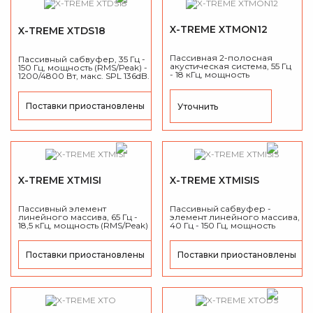
X-TREME XTMON12
X-TREME XTDS18
Пассивная 2-полосная
Пассивный сабвуфер, 35 Гц -
акустическая система, 55 Гц
150 Гц, мощность (RMS/Peak) -
- 18 кГц, мощность
1200/4800 Вт, макс. SPL 136dB.
(RMS/Peak) - 450/1800 Вт,
Дисперсия 80°x80°, макс.
SPL 132dB.
Поставки приостановлены
Уточнить
X-TREME XTMISI
X-TREME XTMISIS
Пассивный элемент
Пассивный cабвуфер -
линейного массива, 65 Гц -
элемент линейного массива,
18,5 кГц, мощность (RMS/Peak)
40 Гц - 150 Гц, мощность
- 900/3600 Вт, Дисперсия
(RMS/Peak) - 2400/9600 Вт,
120°x15°, макс. SPL 136дБ.
макс. SPL 140дБ.
Поставки приостановлены
Поставки приостановлены