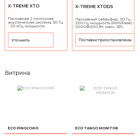
X-TREME XTO
X-TREME XTODS
Пассивная 2-полосная
Пассивный сабвуфер, 30 Гц -
акустическая система, 50 Гц
200 Гц, мощность (RMS/Peak) -
- 20 кГц, мощность
2000/8000 Вт, макс. SPL
(RMS/Peak) - 800/3200 Вт,
139dB.
Дисперсия - коническая
60°, макс. SPL 134dB.
Поставки приостановлены
Уточнить
Витрина:
ECO PINOCCHIO
ECO TANGO MONITOR