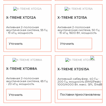
X-TREME XTD12A
X-TREME XTD15A
Активная 2-полосная
Активная 2-полосная
акустическая система, 55 Гц
акустическая система, 50 Гц
- 19 кГц, мощность
- 19 кГц, 1600 Вт, мощность
(RMS/Peak) - 850/3400 Вт,
(RMS/Peak) - 750/3000 Вт,
Дисперсия 90°x50°, макс.
Дисперсия 90°x50°, макс.
SPL 133dB.
SPL 134dB.
Уточнить
Уточнить
X-TREME XTD88A
X-TREME XTDS15A
Активная 2-полосная
Активный сабвуфер, 40 Гц -
акустическая система, 65 Гц
200 Гц, мощность (RMS/Peak) -
- 20 кГц, мощность
1000/4000 Вт, макс. SPL 134dB.
(RMS/Peak) - 550/2200 Вт,
Дисперсия 90°x40°, макс.
SPL 129dB.
Поставки приостановлены
Уточнить