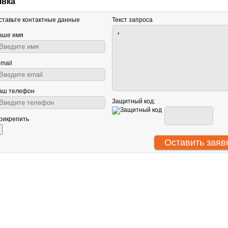
явка
ставьте контактные данные
Текст запроса
аше имя
-mail
аш телефон
Защитный код:
рикрепить