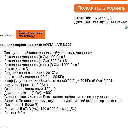
Положить в корзину
Гарантия:
12 месяцев
Доставка:
600 руб. (в пределах
Задать вопрос
писание
по товару
нические характеристики VOLTA LIVE 6.600
:
Тип: цифровой шестиканальный усилитель мощности
Выходная мощность (8 Ом: 400 Вт х 6
Выходная мощность (4 Ом): 600 Вт х 6
Выходная мощность (мост) (8 Ом): 1200 Вт х 3
Класс: Класс D
Входное сопротивление: 20 КОм
Частотный диапазон: 20 Гц – 20 КГц
Коэффициент нелинейных искажений 20 Гц ~ 20 КГц (8 Ом): 0,001
Крутизна фронта: 40 В/мкс
Отношение сигнал/шум: 103 дБ
Дэмпинг фактор (8 Ом): >400
Скорость вентилятора: Высокая/низкая/автоматическое управление
Защита: По постоянному току, перегрузка, мягкий старт, стартовый тест
Питание: (115/230 В)
Размеры ШхГхВ (мм): 480 x 331,2 x 64 (1,5U)
Вес (кг): 5,8 кг.