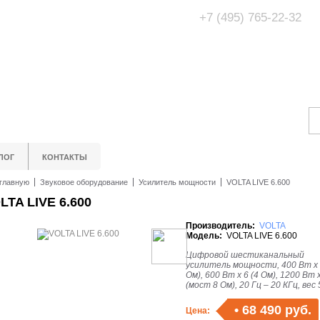
+7 (495) 765-22-32
Адрес Офис/Шоур
МО, г. Одинцово,
ЛОГ
КОНТАКТЫ
главную
Звуковое оборудование
Усилитель мощности
VOLTA LIVE 6.600
LTA LIVE 6.600
Производитель:
VOLTA
Модель:
VOLTA LIVE 6.600
Цифровой шестиканальный
усилитель мощности, 400 Вт х 
Ом), 600 Вт х 6 (4 Ом), 1200 Вт 
(мост 8 Ом), 20 Гц – 20 КГц, вес 5
•
68 490 руб.
Цена: