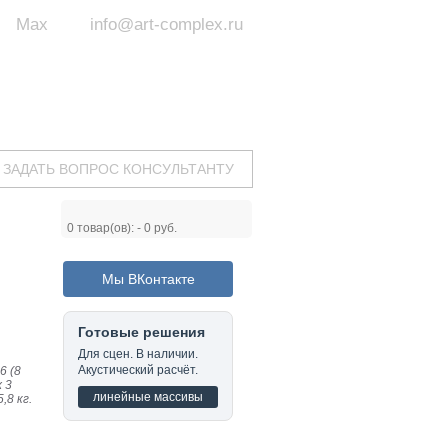
Max
info@art-complex.ru
ум:
 ул. Южная, д.8А, БЦ, офис №326
с 9 до 19 ч.
(Пн-Пт)
ЗАДАТЬ ВОПРОС КОНСУЛЬТАНТУ
0
товар(ов): -
0 руб.
Мы ВКонтакте
Готовые решения
Для сцен. В наличии.
Акустический расчёт.
6 (8
х 3
линейные массивы
,8 кг.