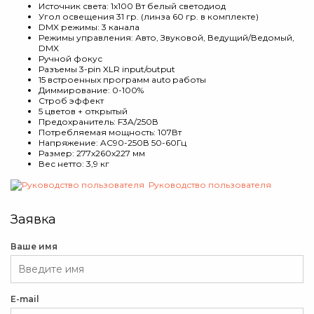
Источник света: 1х100 Вт белый светодиод
Угол освещения 31 гр. (линза 60 гр. в комплекте)
DMX режимы: 3 канала
Режимы управления: Авто, Звуковой, Ведущий/Ведомый,
DMX
Ручной фокус
Разъемы 3-pin XLR input/output
15 встроенных программ auto работы
Диммирование: 0-100%
Строб эффект
5 цветов + открытый
Предохранитель: F3A/250В
Потребляемая мощность: 107Вт
Напряжение: AC90-250В 50-60Гц
Размер: 277х260х227 мм
Вес нетто: 3,9 кг
Руководство пользователя
Заявка
Ваше имя
E-mail