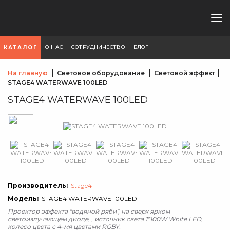
О НАС
СОТРУДНИЧЕСТВО
БЛОГ
КАТАЛОГ
На главную
Световое оборудование
Световой эффект
STAGE4 WATERWAVE 100LED
STAGE4 WATERWAVE 100LED
Производитель:
Stage4
Модель:
STAGE4 WATERWAVE 100LED
Проектор эффекта "водяной ряби", на сверх ярком
светоизлучающем диоде, , источник света 1*100W White LED,
колесо цвета с 4-мя цветами RGBY.