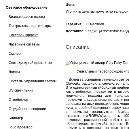
Цена:
Световое оборудование
Уточнить цену вы можете по телефо
Вращающаяся голова
Гарантия:
12 месяцев
Театральные прожекторы
Доставка:
600 руб. (в пределах МКАД
Световой эффект
Лазерные системы
Описание
Сканер
Светодиодный прожектор
Уникальный первопроходец «тр
Лампы
Вслед за успешной линейкой светод
Системы управления светом
Claypaky расширила семейство Tam
Это единственный гибридный прибор
UV светильник
как стробоскоп, прожектор и штор
модульного подхода для использ
Стробоскоп
предложить художникам по свету но
основана на двух полосах очень мощ
луча, способной привнести в шоу на
Студийное освещение
и промывки реализуются благо
отражателям RGBWW мощностью 100 В
Блиндер
помощью расширенной работы со
обеспечивает «теплый» эффект. Т
Гобо проектор
получить с помощью цветных свет