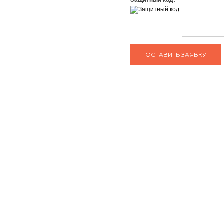
Защитный код:
ЗАДАТЬ ВОПРОС КОНСУЛЬТАНТУ
тел: +7 (495) 765-22-32
О нас
Сотрудничество
e-mail:
info@art-complex.ru
Гарантия
Политика
конфиденциальнос
Вакансии