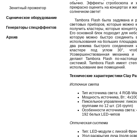
обычно. Эффекты стробоскопа и ж
прекрасно оценить на концертах и ж
Зенитный прожектор
солнечном свете!
Сценическое оборудование
Tambora Flash была задумана и ра
световых приборов, которые можно к
Генераторы спецэффектов
получить кластеры, которые концепт
Его основной блок подходит для неб
Архив
которую можно быстро соединить 
использования на больших площадках
два режима быстрого соединения и
кластере под углом 30°, что
Усовершенствованная механика и 
делают Tambora Flash по-настоящ
системой. Tambora Flash имеет степ
использование вне помещений.
Технические характеристики Clay Pa
Источник света
Тип источника света: 4 RGB-Wa
Мощность источника, Вт.: 4x10
Пиксельное управление: пиксе
группами по 12 шт. (16 групп)
Особенности источника света:
192 белых LED-чипов
Оптическая система
Тип: LED-модули с линзой Фре
Угол раскрытия луча (поля осв