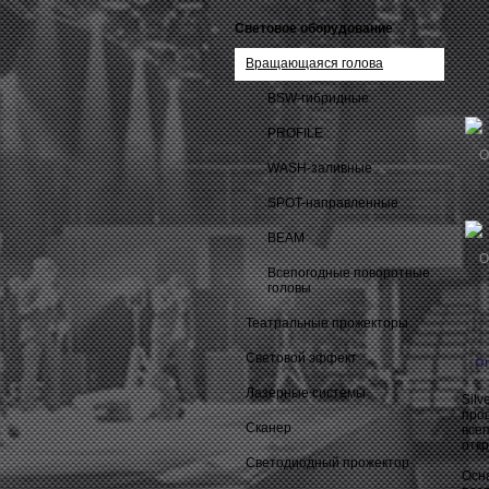
Световое оборудование
Вращающаяся голова
BSW-гибридные
PROFILE
WASH-заливные
SPOT-направленные
BEAM
Всепогодные поворотные
головы
Театральные прожекторы
Световой эффект
О
Лазерные системы
Sil
про
Сканер
все
отк
Светодиодный прожектор
Осн