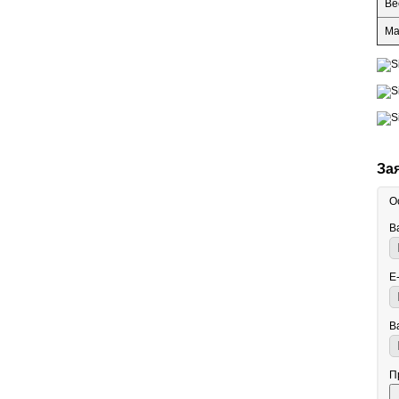
Ве
Ма
За
О
В
E
В
П