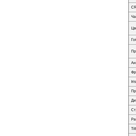
CR
Ча
Цв
Го
Пр
Ан
Фр
Iris
Пр
Ди
Ст
Pa
Tilt