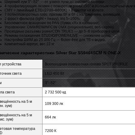
Широкий зум 3°–52° — от узкого луча до широкой заливки.
4 профилирующих лезвия с поворотом рамы ±90° и полным перекрытием 
CMY + линейный CTO (2700–6800K) + 6 цветов на колесе.
7 полноповоротных гобо, призмы 8F и 6F с наложением, анимация.
2 фрост-фильтра (light + heavy), Iris 5–100%.
Безлимитное вращение по PAN (буква «X» в названии).
Управление: DMX/RDM/NFC/W-DMX (опционально), веб-сервер.
Проходные разъёмы powerCON TRUE1 — до 5–6 приборов в цепи.
Режимы охлаждения STUDIO/POWER/LIVE — снижение шума.
Настройка ШИМ до 25 000 Гц — flicker‑free для ТВ и видео.
Компактный корпус, вес 22 кг.
нические характеристики Silver Star SS9464SCM N ONE-X
п устройства
Всепогодная поворотная голова SPOT PROFILE
точник света
LED 450 Вт
м
3°–52°
ла света
2 732 500 кд
вещённость на 5 м
109 300 лк
ин. зум)
вещённость на 5 м
664 лк
акс. зум)
етовая температура
7200 К
D