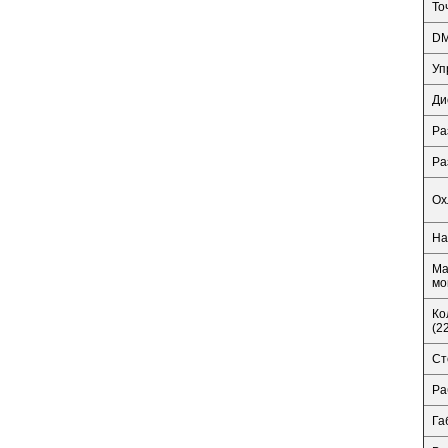
То
DM
Уп
Ди
Ра
Ра
Ох
На
Ма
мо
Ко
(2
Ст
Ра
Га