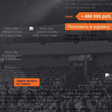
6800K)
, колесо гобо (7 рото), 2
призмы, 4 профилирующих лезви
фрост-фильтра, Iris.
•
486 000 руб.
Цена:
Положить в корзину
Гарантия:
12 месяцев
Доставка:
600 руб. (в пределах
Задать вопрос
писание
по товару
ver Star N ONE‑X — это универсальная поворотная голова типа SPOT PR
филированием луча, предназначенная для театров, концертных площадок, пр
погодных уличных применений. Благодаря защите IP66 прибор может работ
рытым небом без дополнительного купола.
ащён LED-источником мощностью 450 Вт с широким диапазоном зума 3–5