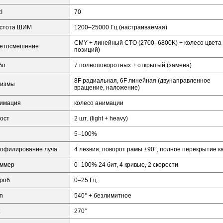
I
70
стота ШИМ
1200–25000 Гц (настраиваемая)
CMY + линейный CTO (2700–6800K) + колесо цвета 
етосмешение
позиций)
бо
7 полноповоротных + открытый (замена)
8F радиальная, 6F линейная (двунаправленное
измы
вращение, наложение)
имация
колесо анимации
ост
2 шт. (light + heavy)
5–100%
офилирование луча
4 лезвия, поворот рамы ±90°, полное перекрытие 
ммер
0–100% 24 бит, 4 кривые, 2 скорости
роб
0–25 Гц
n
540° + безлимитное
270°