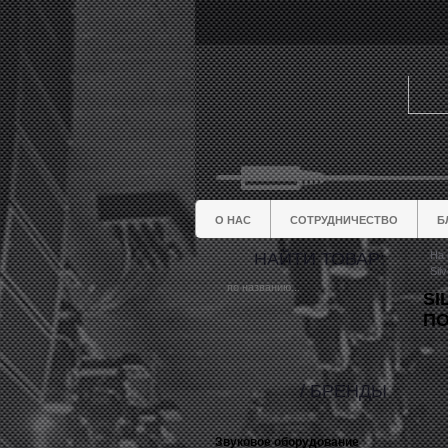
О НАС
СОТРУДНИЧЕСТВО
Б
НАЙТИ ТОВАР:
На 
Sil
SI
ПО
/ БРЕНДЫ
Звуковое оборудование