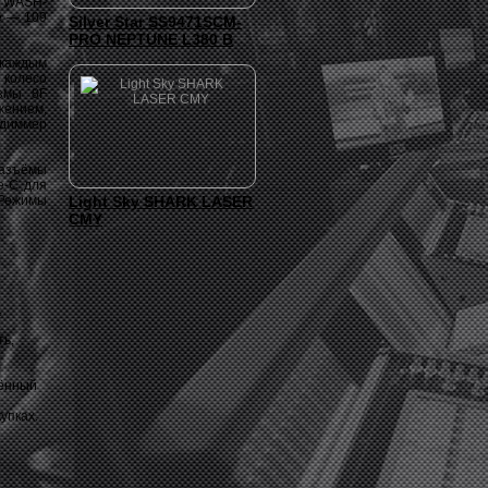
й WASH-
е — 109
Silver Star SS9471SCM-
PRO NEPTUNE L380 B
 каждым
 колесо
измы 8F
жением,
 диммер
Разъёмы
e‑C для
 Режимы
Light Sky SHARK LASER
CMY
,
ть,
щённый
упках.