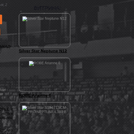
я, 2
ВИТРИНА:
 МКАД)
Silver Star Neptune N12
ROBE Arianne 6
OFILE с
оката и
ать под
2°, что