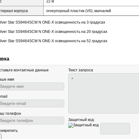
с
22 кг
териал корпуса
огнеупорный пластик (V0), магналий
явка
ставьте контактные данные
Текст запроса
аше имя
-mail
аш телефон
Защитный код:
рикрепить