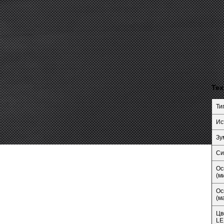
Тех
Ти
Ис
Зу
Си
Ос
(м
Ос
(м
Цв
LE