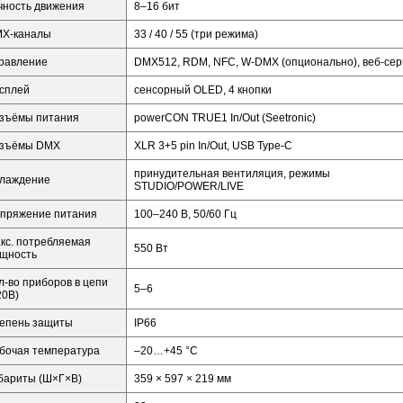
чность движения
8–16 бит
X-каналы
33 / 40 / 55 (три режима)
равление
DMX512, RDM, NFC, W-DMX (опционально), веб-сер
сплей
сенсорный OLED, 4 кнопки
зъёмы питания
powerCON TRUE1 In/Out (Seetronic)
зъёмы DMX
XLR 3+5 pin In/Out, USB Type-C
принудительная вентиляция, режимы
лаждение
STUDIO/POWER/LIVE
пряжение питания
100–240 В, 50/60 Гц
кс. потребляемая
550 Вт
щность
л-во приборов в цепи
5–6
20В)
епень защиты
IP66
бочая температура
–20…+45 °C
бариты (Ш×Г×В)
359 × 597 × 219 мм