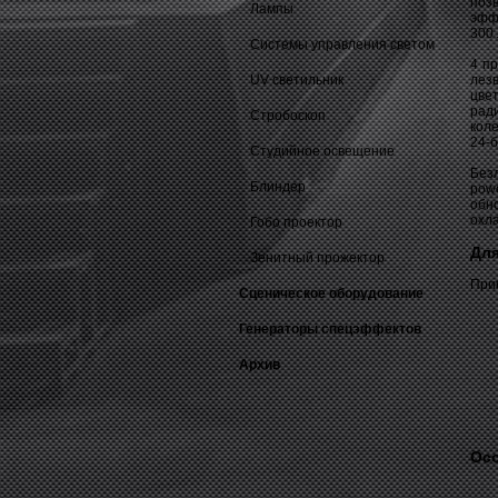
поз
Лампы
эфф
300 
Системы управления светом
4 п
UV светильник
лез
цве
рад
Стробоскоп
коле
24‑б
Студийное освещение
Без
Блиндер
pow
обн
охл
Гобо проектор
Для
Зенитный прожектор
При
Сценическое оборудование
Генераторы спецэффектов
Архив
Осо