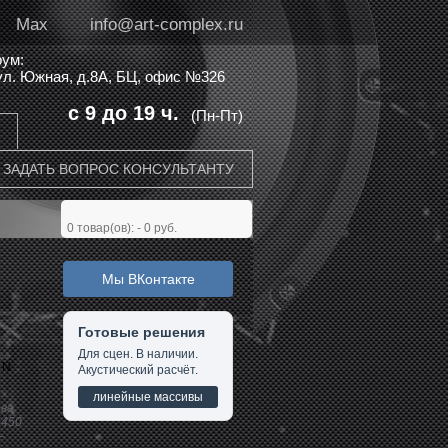
Max
info@art-complex.ru
ум:
 ул. Южная, д.8А, БЦ, офис №326
с 9 до 19 ч.
(Пн-Пт)
ЗАДАТЬ ВОПРОС КОНСУЛЬТАНТУ
0
товар(ов): -
0 руб.
Мы ВКонтакте
Я
Готовые решения
Для сцен. В наличии.
 N
Акустический расчёт.
линейные массивы
ова
 450
–