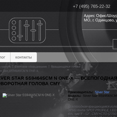
+7 (495) 765-22-32
Адрес Офис/Шоур
МО, г. Одинцово,
ЛОГ
КОНТАКТЫ
главную
Световое оборудование
Вращающаяся голова
ver Star SS9464SCM N ONE-X
LVER STAR SS9464SCM N ONE-X — ВСЕПОГОДНА
ВОРОТНАЯ ГОЛОВА CMY
Производитель:
Silver Star
Модель:
Silver Star SS9464SCM
ONE-X
Всепогодная вращающаяся гол
(IP66) типа SPOT PROFILE, LED
Вт, зум 3°–52°, CMY+
CTO (2700