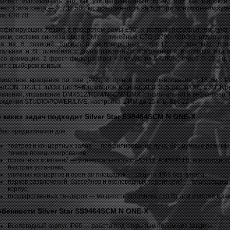
воляет использовать его как узконаправленный BEAM или как широки
ект. Сила света — 2 732 500 кд, освещённость на 5 м при минимальном зум
лк. CRI 70.
рофилирующих лезвия с поворотом рамы ±90° и полным перекрытием луча
вием, система синтеза цвета CMY + линейный CTO (2700–6800K), отдельное
та на 6 позиций. Колесо полноповоротных гобо (7 + открытый), пр
иальная и 6F линейная с двунаправленным вращением и взаимным нало
со анимации. 2 фрост-фильтра (light + heavy), Iris 5–100%, строб 0–25 Гц,
ит с выбором кривых.
лимитное вращение по пан (PAN) и точное позиционирование 8‑16 бит. 
erCON TRUE1 In/Out (до 5–6 приборов в цепь), XLR 3+5 pin In/Out, USB Typ
овлений, управление DMX512/RDM/NFC/W‑DMX (опционально) и веб‑сервер.
аждения STUDIO/POWER/LIVE, настройка ШИМ до 25 кГц. Вес 22 кг.
 каких задач подходит Silver Star SS9464SCM N ONE-X
бор предназначен для:
театров и концертных залов — профилирование луча, бесшумные режимы
точное позиционирование;
прокатных компаний — универсальность (SPOT/BEAM/WASH), всепогоднос
быстрая установка;
уличных концертов и open‑air площадок — защита IP66 без купола;
парков развлечений, бассейнов и околоводных территорий — влагозащи
корпус;
государственных тендеров — мощность источника 450 Вт для участия в зак
бенности Silver Star SS9464SCM N ONE-X
Всепогодный корпус IP66 — работа под открытым небом без защиты.