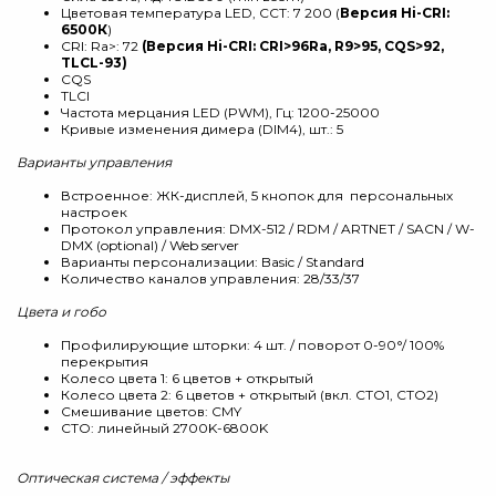
Цветовая температура LED, CCT: 7 200 (
Версия Hi-CRI:
6500К
)
CRI: Ra>: 72
(Версия Hi-CRI: CRI>96Ra, R9>95, CQS>92,
TLCL-93)
CQS
TLCI
Частота мерцания LED (PWM), Гц: 1200-25000
Кривые изменения димера (DIM4), шт.: 5
Варианты управления
Встроенное: ЖК-дисплей, 5 кнопок для персональных
настроек
Протокол управления: DMX-512 / RDM / ARTNET / SACN / W-
DMX (optional) / Web server
Варианты персонализации: Basic / Standard
Количество каналов управления: 28/33/37
Цвета и гобо
Профилирующие шторки: 4 шт. / поворот 0-90°/ 100%
перекрытия
Колесо цвета 1: 6 цветов + открытый
Колесо цвета 2: 6 цветов + открытый (вкл. CTO1, CTO2)
Смешивание цветов: CMY
СТО: линейный 2700K-6800K
Оптическая система / эффекты