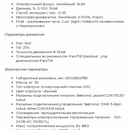
Электронный фокус, линейный: 16 bit
Диммер, %: 0-100 16 bit
Строб, вспышек / сек.: 0-25
Ирисовая диафрагма: Линейная, 5-100%, macro
Frost - размывание луча: 2 шт. (light / medium) независимые
с перекрытием
Параметры движения
Pan: 540
Tilt: 270
Точность движения: 8-16 bit
Специальные возможности: Pan/Tilt blackout , упр.
диапазоном Pan/Tilt
Физические параметры
Габаритные размеры, мм: 430x282x789
Масса, кг: 35
Тип корпуса: огнеупорный пластик (V0)
Цвет корпуса: чёрный
Разъемы подключения питания, Seetronic: powerCON TRUE1
in/out
Разъемы подключения управления, Seetronic: DMX 3+5pin
in/out; etherCON RJ45 in/out
Охлаждение: принудительная вентиляция
Параметры электропитания: Напряжение питания 100-
240В AC, 50/60 Гц
Макс. потребляемая мощность, Вт: 880