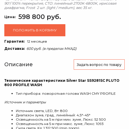
90°/ 100% перекрытия, СТО: линейный 2700K-6800K, ирисовая
диафрагма, Frost 2 шт. (light / medium), вес 35 кг.
598 800 руб.
Цена:
ПОЛОЖИТЬ В КОРЗИНУ
Гарантия:
12 месяцев
Доставка:
600 руб. (в пределах МКАД)
Описание
Задать вопрос
по товару
Технические характеристики Silver Star SS9281SC PLUTO
800 PROFILE WASH
:
Тип прибора: поворотная голова WASH CMY PROFILE
Источник и параметры
Источник света, LED, Вт: 800
Диапазон зума, град., линейный: 4,5°-45°
Освещенность на 5 м при мин. зуме, Люкс: 52 500
Освещенность на 5 м при макс. зуме, Люкс: 1093
Сила света, Кд: 1 312 500 (min zoom)