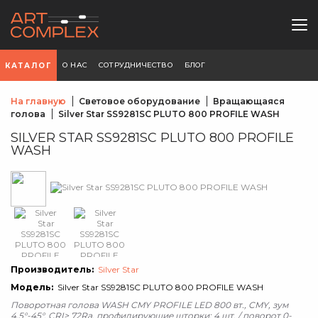
О НАС
СОТРУДНИЧЕСТВО
БЛОГ
КАТАЛОГ
На главную
Световое оборудование
Вращающаяся
голова
Silver Star SS9281SC PLUTO 800 PROFILE WASH
SILVER STAR SS9281SC PLUTO 800 PROFILE
WASH
Производитель:
Silver Star
Модель:
Silver Star SS9281SC PLUTO 800 PROFILE WASH
Поворотная голова WASH CMY PROFILE LED 800 вт., CMY, зум
4,5°-45°, CRI> 72Ra, профилирующие шторки: 4 шт. / поворот 0-