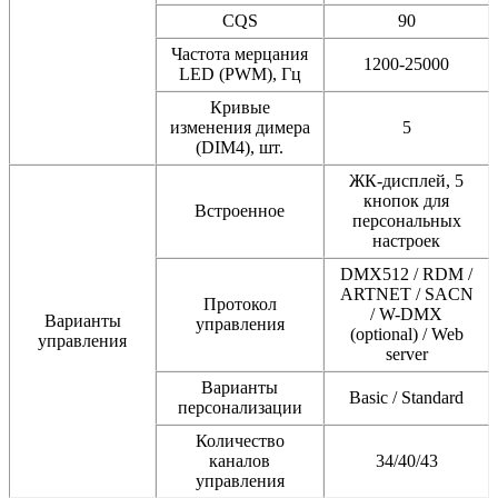
CQS
90
Частота мерцания
1200-25000
LED (PWM), Гц
Кривые
изменения димера
5
(DIM4), шт.
ЖК-дисплей, 5
кнопок для
Встроенное
персональных
настроек
DMX512 / RDM /
ARTNET / SACN
Протокол
/ W-DMX
Варианты
управления
(optional) / Web
управления
server
Варианты
Basic / Standard
персонализации
Количество
каналов
34/40/43
управления