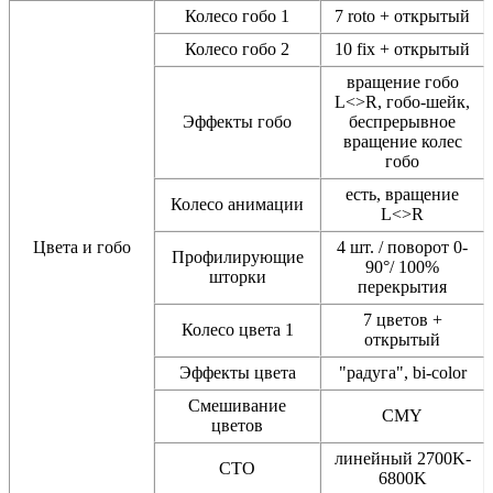
Колесо гобо 1
7 roto + открытый
Колесо гобо 2
10 fix + открытый
вращение гобо
L<>R, гобо-шейк,
Эффекты гобо
беспрерывное
вращение колес
гобо
есть, вращение
Колесо анимации
L<>R
Цвета и гобо
4 шт. / поворот 0-
Профилирующие
90°/ 100%
шторки
перекрытия
7 цветов +
Колесо цвета 1
открытый
Эффекты цвета
"радуга", bi-color
Смешивание
CMY
цветов
линейный 2700K-
СТО
6800K