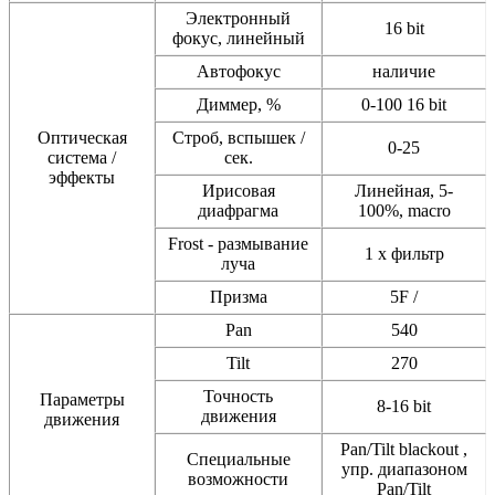
Электронный
16 bit
фокус, линейный
Автофокус
наличие
Диммер, %
0-100 16 bit
Оптическая
Строб, вспышек /
0-25
система /
сек.
эффекты
Ирисовая
Линейная, 5-
диафрагма
100%, macro
Frost - размывание
1 x фильтр
луча
Призма
5F /
Pan
540
Tilt
270
Точность
Параметры
8-16 bit
движения
движения
Pan/Tilt blackout ,
Специальные
упр. диапазоном
возможности
Pan/Tilt