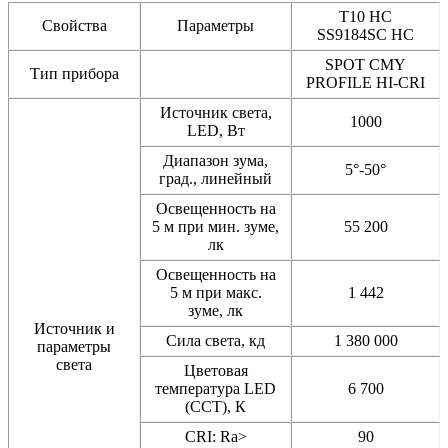
T10 HC
Свойства
Параметры
SS9184SC HC
SPOT CMY
Тип прибора
PROFILE HI-CRI
Источник света,
1000
LED, Вт
Диапазон зума,
5°-50°
град., линейный
Освещенность на
5 м при мин. зуме,
55 200
лк
Освещенность на
5 м при макс.
1 442
зуме, лк
Источник и
Сила света, кд
1 380 000
параметры
света
Цветовая
температура LED
6 700
(CCT), К
CRI: Ra>
90