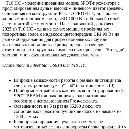
T10 HC - модернизированная модель SPOT-прожектора с
профилированием луча и высоким индексом цветопередачи,
основанная на конструкции PLUTO PROFILE, но с более
мощным источником света, LED 1000 Вт. и большей силой
света при той же стоимости. На сегодняшний день (весна
2025 г.) T10 HC - одна из самых мощных профильных
поворотных голов с индексом цветопередачи CRI 90 Ra на
рынке оборудования для профессиональных шоу или
театральных постановок. Прибор предназначен для
ответственных и крупных комплексных проектов: ТВ-студий,
театров, многофункциональных домов культуры.
Особенности Silver Star SS9184SC T10 HC
Широкие возможности работы с разных дистанций за
счет электронный зума 5° - 50° (соотношение 1:10).
Прибор может работать как очень концентрированный
SPOT BEAM или как широкоугольная заливка,
особенно с использованием Frost-эффекта.
Освещенность на 5 м равна 55200 люкс, что
сопоставимо с работой лучших аналогов на лампах на
1200 лампах.
Блок профилирования луча включает четыре
моторизованных лезвия с поворотом блока профилей +/-