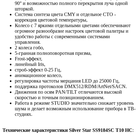
90° и возможностью полного перекрытия луча одной
шторкой.
Система синтеза цвета CMY и отдельное CTO -
коррекция цветовой температуры,
Колесо с 7 яркими отдельными цветами обеспечивают
огромное разнообразие настроек цветовой палитры и
удобство работы с современными системами
управления.
2 колеса гобо,
5-гранная полноповоротная призма,
Frost-эффект,
линейный Iris,
строб-эффект 0-25 Гц,
анимационное колесо,
регулировка частоты мерцания LED до 25000 Гц,
поддержка протоколов DMX512/RDM/ArtNet/SACN.
Движения по осям PAN/TILT отличаются высокой
скоростью и точным позиционированием.
Работа в режиме STUDIO значительно снижает уровень
шума и делает возможным использование прибора в ТВ-
студиях.
Технические характеристики Silver Star SS9184SC T10 HC
: