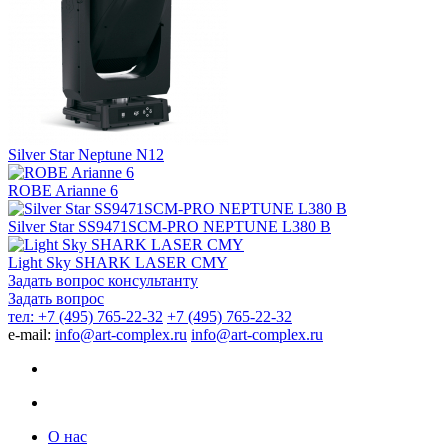
Silver Star Neptune N12
ROBE Arianne 6
Silver Star SS9471SCM-PRO NEPTUNE L380 B
Light Sky SHARK LASER CMY
Задать вопрос консультанту
Задать вопрос
тел: +7 (495) 765-22-32
+7 (495) 765-22-32
e-mail:
info@art-complex.ru
info@art-complex.ru
О нас