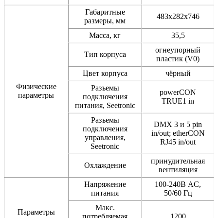
Габаритные
483x282x746
размеры, мм
Масса, кг
35,5
огнеупорный
Тип корпуса
пластик (V0)
Цвет корпуса
чёрный
Физические
Разъемы
powerCON
параметры
подключения
TRUE1 in
питания, Seetronic
Разъемы
DMX 3 и 5 pin
подключения
in/out; etherCON
управления,
RJ45 in/out
Seetronic
принудительная
Охлаждение
вентиляция
Напряжение
100-240В AC,
питания
50/60 Гц
Макс.
Параметры
потребляемая
1200