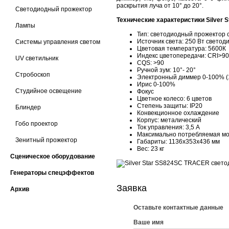
раскрытия луча от 10° до 20°.
Светодиодный прожектор
Технические характеристики Silver
Лампы
Тип: светодиодный прожектор 
Источник света: 250 Вт светод
Системы управления светом
Цветовая температура: 5600К
Индекс цветопередачи: CRI>90
UV светильник
CQS: >90
Ручной зум: 10°- 20°
Стробоскоп
Электронный диммер 0-100% (1
Ирис 0-100%
Студийное освещение
Фокус
Цветное колесо: 6 цветов
Степень защиты: IP20
Блиндер
Конвекционное охлаждение
Корпус: металический
Гобо проектор
Ток управления: 3,5 А
Максимально потребляемая мо
Зенитный прожектор
Габариты: 1136х353х436 мм
Вес: 23 кг
Сценическое оборудование
Генераторы спецэффектов
Заявка
Архив
Оставьте контактные данные
Ваше имя