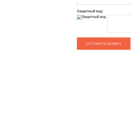
Защитный код:
ЗАДАТЬ ВОПРОС КОНСУЛЬТАНТУ
тел: +7 (495) 765-22-32
О нас
Сотрудничество
e-mail:
info@art-complex.ru
Гарантия
Политика
конфиденциальнос
Вакансии