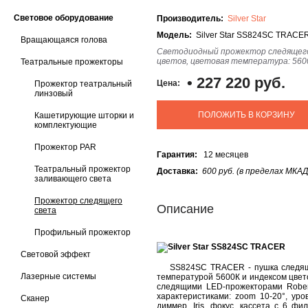
Световое оборудование
Производитель:
Silver Star
Модель:
Silver Star SS824SC TRACE
Вращающаяся голова
Светодиодный прожектор следящего 
цветов, цветовая температура: 5600K,
Театральные прожекторы
•
227 220 руб.
Цена:
Прожектор театральный
линзовый
ПОЛОЖИТЬ В КОРЗИНУ
Кашетирующие шторки и
комплектующие
Прожектор PAR
Гарантия:
12 месяцев
Театральный прожектор
Доставка:
600 руб. (в пределах МКАД
заливающего света
Прожектор следящего
Описание
света
Профильный прожектор
Световой эффект
SS824SC TRACER - пушка следящег
Лазерные системы
температурой 5600К и индексом цвет
следящими LED-прожекторами Rober 
характеристиками: zoom 10-20°, ур
Сканер
диммер, Iris, фокус, кассета с 6 фи