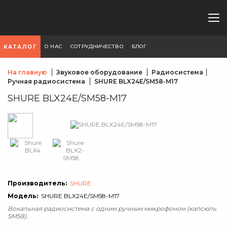
О НАС
СОТРУДНИЧЕСТВО
БЛОГ
КАТАЛОГ
На главную
Звуковое оборудование
Радиосистема
Ручная радиосистема
SHURE BLX24E/SM58-M17
SHURE BLX24E/SM58-M17
Производитель:
SHURE
Модель:
SHURE BLX24E/SM58-M17
Вокальная радиосистема с одним ручным микрофоном (капсюль
SM58).