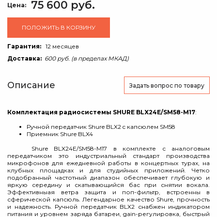
75 600 руб.
Цена:
ПОЛОЖИТЬ В КОРЗИНУ
Гарантия:
12 месяцев
Доставка:
600 руб. (в пределах МКАД)
Описание
Задать вопрос
по товару
Комплектация радиосистемы SHURE BLX24E/SM58-M17
:
Ручной передатчик Shure BLX2 c капсюлем SM58
Приемник Shure BLX4
Shure BLX24E/SM58-M17 в комплекте с аналоговым
передатчиком это индустриальный стандарт производства
микрофонов для ежедневной работы в концертных турах, на
клубных площадках и для студийных приложений. Четко
подобранный частотный диапазон обеспечивает глубокую и
яркую середину и скатывающийся бас при снятии вокала.
Эффективныая ветра защита и поп-фильтр, встроенны в
сферической капсюль. Легендарное качество Shure, прочность
и надежность. Ручной передатчик BLX2 снабжен индикатором
питания и уровнем заряда батареи, gain-регулировка, быстрый