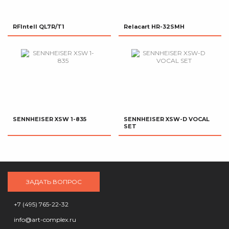
RFIntell QL7R/T1
Relacart HR-32SMH
SENNHEISER XSW 1-835
SENNHEISER XSW-D VOCAL
SET
ЗАДАТЬ ВОПРОС
+7 (495) 765-22-32
info@art-complex.ru