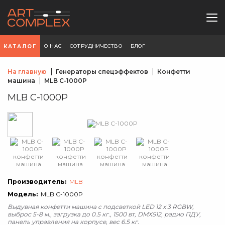
О НАС
СОТРУДНИЧЕСТВО
БЛОГ
КАТАЛОГ
На главную
Генераторы спецэффектов
Конфетти
машина
MLB C-1000P
MLB C-1000P
Производитель:
MLB
Модель:
MLB C-1000P
Выдувная конфетти машина с подсветкой LED 12 х 3 RGBW,
выброс 5-8 м., загрузка до 0.5 кг., 1500 вт, DMX512, радио ПДУ,
панель управления на корпусе, вес 6.5 кг.