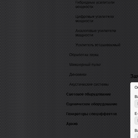
Гибридные усилители
мощности
Цифровые усилители
мощности
Аналоговые усилители
мощности
Усилитель встраиваемый
Обработка звука
Микшерный пульт
Динамики
За
Акустические системы
О
Световое оборудование
В
Сценическое оборудование
E
Генераторы спецэффектов
Архив
В