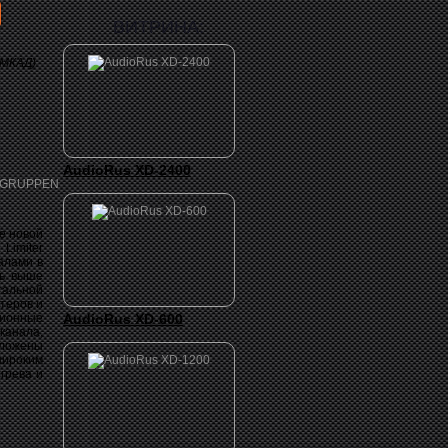
ВИТРИНА:
 МКАД)
AudioRus XD-2400
е новой
 Limiter
алами в
ть выше
тальной
теров и
ционные
AudioRus XD-600
канала,
оложены
ироким
грева и