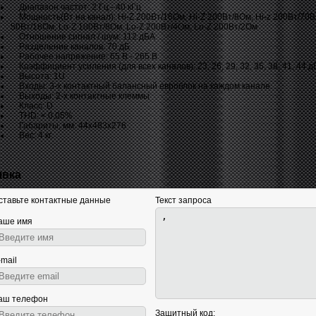
Диапазон частот: 2 Гц - 40 кГц
Мощность(Вт на канал): Hi-Z 200Вт/16Ом, Hi-Z 200Вт/8Ом, Hi-z 200Вт/70В,
50Вт/16Ом, Lo-Z 100Вт/8Ом, Lo-Z 200Вт/4Ом, Lo-Z 200Вт/2Ом
Отношение сигнал / шум: 112 дБА
Разделение каналов: 70 дБ
Рабочее напряжение: 65 В - 265 В
Коэффициент усиления (для всех каналов): 23, 26, 29, 32, 35, 38, 41, 44 д
Высота: 1U
Входы: 3-х контактный балансный евроблок на каждом канале
Выходы: 2-x контактные клеммы
Класс: D
THD: < 0,05%
Габариты, мм: 44х483х276
Вес: 4 кг.
явка
ставьте контактные данные
Текст запроса
аше имя
-mail
аш телефон
Защитный код: