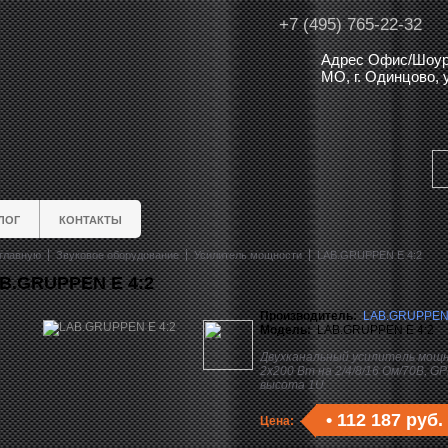
+7 (495) 765-22-32
Адрес Офис/Шоур
МО, г. Одинцово,
ЛОГ
КОНТАКТЫ
главную
Звуковое оборудование
Усилитель мощности
LAB.GRUPPEN E 4:2
B.GRUPPEN E 4:2
Производитель:
LAB.GRUPPE
Модель:
LAB.GRUPPEN E 4:2
Двухканальный усилитель мощ
2x200 Вт на 2/4/8/16 Ом/70В, GP
высота 1U.
•
112 187 руб.
Цена: