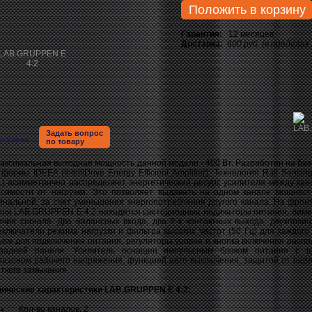
Положить в корзину
Гарантия:
12 месяцев
Доставка:
600 руб. (в пределах
Задать вопрос
писание
по товару
симальная выходная мощность данной модели - 400 Вт. Разработан на баз
формы IDEEA (IntelliDrive Energy Efficient Amplifier). Технология Rail Sensing
L) асимметрично распределяет энергетический ресурс усилителя между кан
исимости от нагрузки. Это позволяет выдавать на одном канале мощнос
инальной, за счет уменьшения энергопотребления другого канала. На фрон
ели LAB.GRUPPEN E 4:2 находятся светодиодные индикаторы питания, лими
ичия сигнала. Два балансных входа, два 2-х контактных выхода, двухпози
еключатели режима нагрузки и фильтра высоких частот (50 Гц) для каждого 
ъем для подключения питания, регуляторы уровня и кнопка включения расп
задней панели. Усилитель оснащен импульсным блоком питания с ш
пазоном рабочего напряжения, функцией авто-выключения, защитой от пере
ткого замыкания.
нические характеристики LAB.GRUPPEN E 4:2:
Кол-во каналов: 2