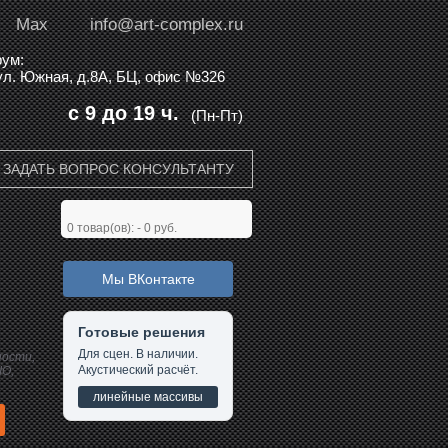
Max
info@art-complex.ru
ум:
 ул. Южная, д.8А, БЦ, офис №326
с 9 до 19 ч.
(Пн-Пт)
ЗАДАТЬ ВОПРОС КОНСУЛЬТАНТУ
0
товар(ов): -
0 руб.
Мы ВКонтакте
N
Готовые решения
Для сцен. В наличии.
ности,
Акустический расчёт.
IO,
линейные массивы