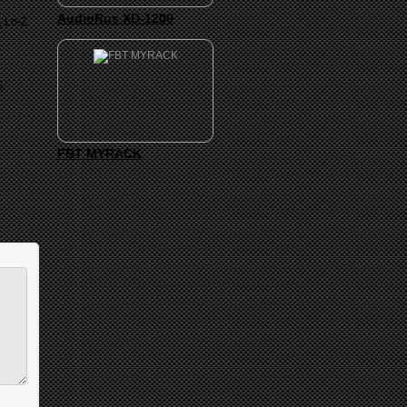
AudioRus XD-1200
 Lo-Z
Б
FBT MYRACK