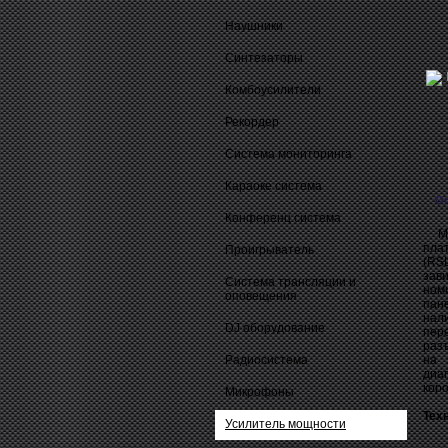
Наушники
Синтезаторы
Комбоусилители
Рекордер
Система мониторинга
Караоке система
О
Конференц система
Мак
плат
Проигрыватель
(RS
зав
Система трансляции и
ном
оповещения
пан
нал
DJ оборудование
пер
раз
Радиосистема
на 
диа
коро
Микрофоны
Тех
Усилитель мощности