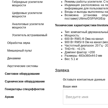
Режимы работы усилителя: Ст
Гибридные усилители
Индикация расположена на п
мощности
информацию для пользовател
Входы и выходы выполнены на
Цифровые усилители
Возможна установка оп
мощности
поставки):Ultimo/DSP/VAS/Erp
Аналоговые усилители
Технические характеристики Invoton
мощности
Тип: компактный двухканальны
Усилитель встраиваемый
Мощность:
600 Вт RMS /4 Ома на канал
900 Вт RMS/ 8 Ом на канал (мо
Обработка звука
Частотный диапазон: 20 Гц - 20
THD+N - <0.1%
Микшерный пульт
Дэмпинг фактор: >200
Размеры: 483x360x44.0 мм
Динамики
Вес: 5.1 кг
Акустические системы
Заявка
Световое оборудование
Оставьте контактные данные
Сценическое оборудование
Ваше имя
Генераторы спецэффектов
Архив