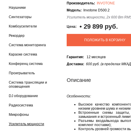
Производитель:
INVOTONE
Наушники
Модель:
Invotone D500.2
Синтезаторы
Усилитель мощности, 2х 600 Вт RMS 
•
29 899 руб.
Комбоусилители
Цена:
Рекордер
ПОЛОЖИТЬ В КОРЗИНУ
Система мониторинга
Караоке система
Гарантия:
12 месяцев
Конференц система
Доставка:
600 руб. (в пределах МКАД
Проигрыватель
Описание
Система трансляции и
оповещения
DJ оборудование
Особенности:
Высокое качество компонент
Радиосистема
низким уровнем шума и низким
Встроенные схемы защиты, 
Микрофоны
замыкания и встроенный лими
Разъемы входа/выхода выпол
Усилитель мощности
комплект поставки);
Контроль уровней громкости в