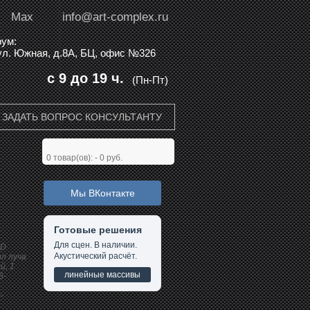
Max
info@art-complex.ru
ум:
 ул. Южная, д.8А, БЦ, офис №326
с 9 до 19 ч.
(Пн-Пт)
ЗАДАТЬ ВОПРОС КОНСУЛЬТАНТУ
0
товар(ов): -
0 руб.
Мы ВКонтакте
Готовые решения
Для сцен. В наличии.
ED
Акустический расчёт.
ол луча
й, 1
линейные массивы
6-
-