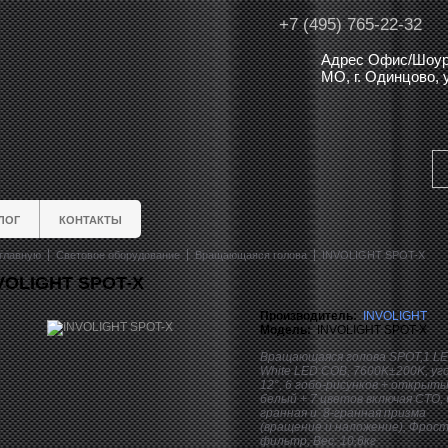
+7 (495) 765-22-32
Адрес Офис/Шоур
МО, г. Одинцово,
ЛОГ
КОНТАКТЫ
главную
Световое оборудование
Вращающаяся голова
INVOLIGHT SPOT-X
VOLIGHT SPOT-X
Производитель:
INVOLIGHT
Модель:
INVOLIGHT SPOT-X
Вращающаяся голова SPOT,1 L
White LED COB, 7600K±200K, уг
12°, 6 гобо-рисунков + открыты
белый + 7 цветов включая СТО, 
гранная и 8-гранная призма
(вращение и наложение), Фрост
фильтр, Вес: 10,6кг