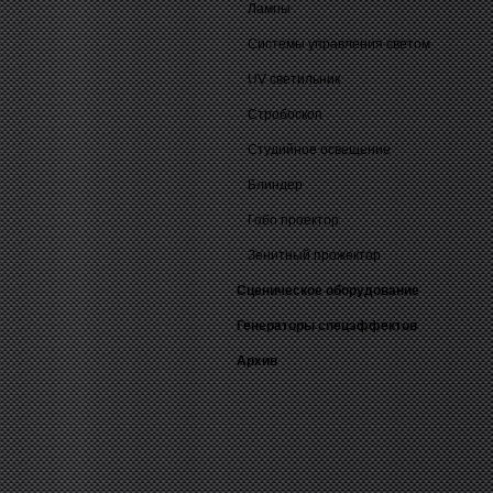
Лампы
Системы управления светом
UV светильник
Стробоскоп
Студийное освещение
Блиндер
Гобо проектор
Зенитный прожектор
Сценическое оборудование
Генераторы спецэффектов
Архив