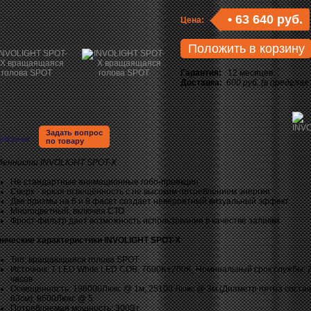
•
63 640 руб.
Цена:
Положить в корзину
Гарантия:
12 месяцев
Доставка:
600 руб. (в пределах
Задать вопрос
писание
по товару
бенности INVOLIGHT SPOT-X
Не стандартные анимационные гобо-проекции
Сверх - яркая освещённость с не высоким потреблением энергии
Две призмы на 6 и 8 фасет создает невероятный визуальный эффект
Многоцветный, включая СТО
Фрост-фильтр дает возможность использования в качестве заливки
нические характеристики INVOLIGHT SPOT-X
:
Тип: вращающаяся голова SPOT
Источник: 1 LED White LED COB, 7600K±200K, Номинальный срок службы: 
часов
Освещенность: 196000Люкс @ 1м, 25100 Люкс @ 3м (Диаметр пятна соста
63см), 8500Люкс @ 5
Потребляемая мощность: 300Вт