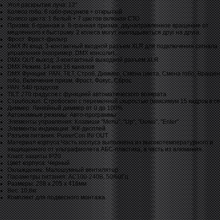
Угол раскрытия луча: 12°
Колесо гобо: 6 гобо-рисунков + открытый
Колесо цвета: 1 белый + 7 цветов включая СТО
Призма: 6-гранная и 8-гранная призма, двунаправленное вращение от
медленного к быстрому. 2 колеса могут накладываться друг на друга.
Фрост: Фрост-фильтр
DMX IN вход: 3-контактный входной разъем XLR для подключения сигнала
управления (например, DMX консоли).
DMX OUT выход: 3-контактный выходной разъем XLR
DMX Режим: 14 или 16 каналов
DMX Функции: PAN, TILT, Строб, Диммер, Смена цвета, Смена гобо, Враще
гобо, Включение призм, Фрост, Фокус, Сброс
PAN: 540 градусов
TILT: 270 градусов с функцией автоматического возврата
Стробоскоп: Стробоскоп с переменной скоростью (максимум 15 кадров в се
Диммер: Линейный диммер от 0 до 100%
Автономные режимы: Авто-программы
Элементы управления: Клавиши "Menu", "Up", "Down", "Enter"
Элементы индикации: ЖК-дисплей
Разъем питания: PowerCon IN/ OUT
Материал корпуса:Часть корпуса выполнена из высокотемпературного и
защищенного от ультрафиолета АБС-пластика, а часть из алюминия.
Класс защиты IP20
Цвет корпуса: Черный
Охлаждение: Малошумный вентилятор
Параметры питания: AC100-240В, 50/60Гц
Размеры: 288 х 205 х 416мм
Вес: 10,6кг
Комплект для подвесного монтажа.