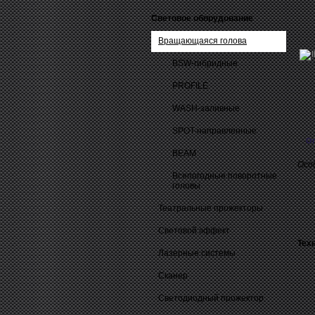
Световое оборудование
Вращающаяся голова
BSW-гибридные
PROFILE
WASH-заливные
SPOT-направленные
О
BEAM
Осо
Всепогодные поворотные
головы
Театральные прожекторы
Световой эффект
Тех
Лазерные системы
Сканер
Светодиодный прожектор