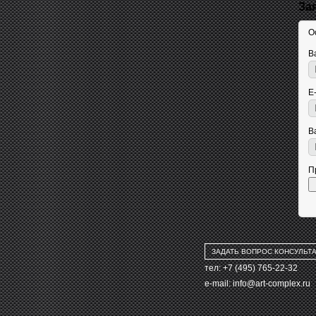
За
О
В
E
В
П
ЗАДАТЬ ВОПРОС КОНСУЛЬТ
тел: +7 (495) 765-22-32
e-mail:
info@art-complex.ru