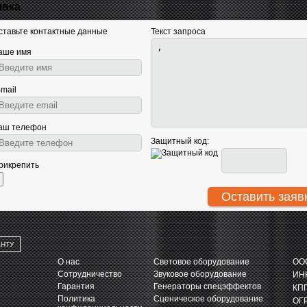
явка
ставьте контактные данные
Текст запроса
аше имя
-mail
аш телефон
Защитный код:
рикрепить
АНТУ
О нас
Световое оборудование
ООО
Сотрудничество
Звуковое оборудование
ИНН
Гарантия
Генераторы спецэффектов
КПП
Политика
Сценическое оборудование
ОГР