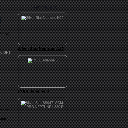
ВИТРИНА:
 МКАД)
Silver Star Neptune N12
ROBE Arianne 6
20000
вляет