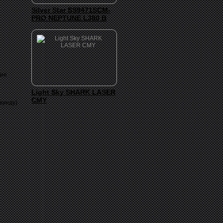
Silver Star SS9471SCM-
PRO NEPTUNE L380 B
ние
Light Sky SHARK LASER
CMY
кунду)