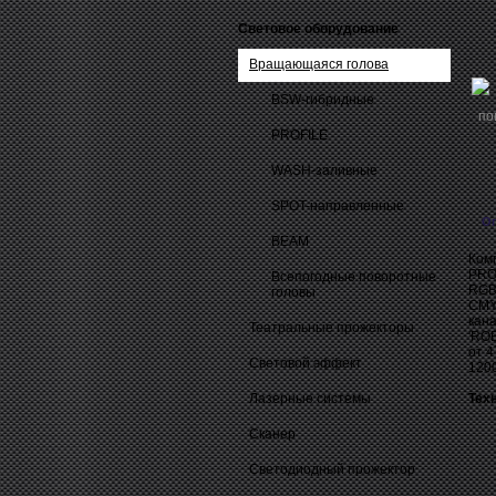
Световое оборудование
Вращающаяся голова
BSW-гибридные
PROFILE
WASH-заливные
SPOT-направленные
О
BEAM
Ком
PRO
Всепогодные поворотные
RGB
головы
CMY
кан
Театральные прожекторы
'ROB
от 4
Световой эффект
1200
Лазерные системы
Тех
Сканер
Светодиодный прожектор