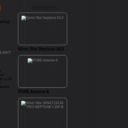
ВИТРИНА:
 МКАД)
Silver Star Neptune N12
х
ие
. А 16-
ю
авляет
ROBE Arianne 6