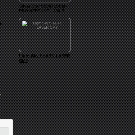
Silver Star SS9471SCM-
PRO NEPTUNE L380 B
м,
Light Sky SHARK LASER
CMY
Z