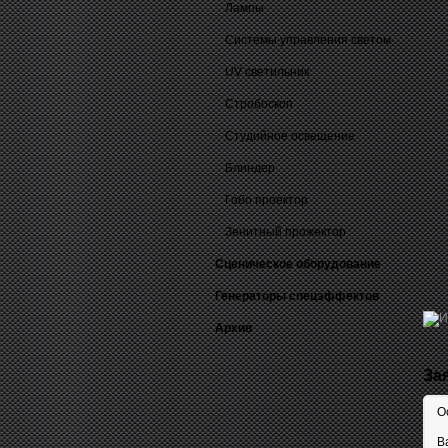
Лампы
Системы управления светом
UV светильник
Стробоскоп
Студийное освещение
Блиндер
Гобо проектор
Зенитный прожектор
Сценическое оборудование
Генераторы спецэффектов
Архив
За
О
В