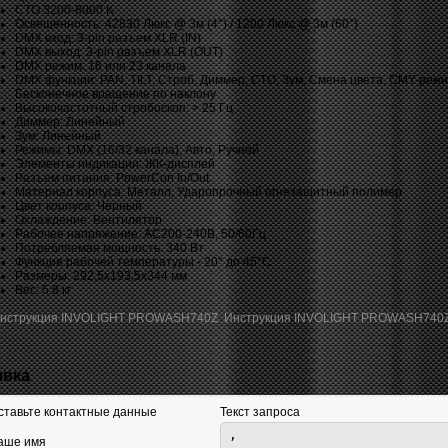
CTO 3200-8000 K
Освещенность: 42830 Люкс @ 3м (4°) / 1200 Люкс @ 3м (60°)
DMX вход: 3-pin разъем XLR (IN)
DMX выход: 3-pin разъем XLR (OUT)
DMX режим: 16 или 23 канала
DMX функции: PAN, TILT, Строб, Диммер, СТO, Зум, Смена цвета, CMY-режи
Бесконечное вращение по наклону
Высокочастотный стробоскоп: > 25 Гц
Диммер: Линейный
Зум: Линейный
Режимы: DMX (16/32 канала), Авто, Ручной
Элементы индикации: ЖК-дисплей
Разъем питания: PowerCon In/Out
Материал корпуса: Металл, Ударопрочный огнезащитный полимер
Цвет корпуса: Черный
Охлаждение: Вентилятор
Рабочее напряжение: AC200-240В, 50/60Гц
Потребляемая мощность: 340 Вт
Функция рабочей температуры - 20° до 45°С
Размеры: 292,5x193,5x344 мм
Вес: 5.8 кг
Инструкция INVOLIGHT PROWASH740
явка
ставьте контактные данные
Текст запроса
аше имя