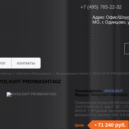
+7 (495) 765-22-32
Адрес Офис/Шоур
МО, г. Одинцово,
ЛОГ
КОНТАКТЫ
главную
Световое оборудование
Вращающаяся голова
INVOLIGHT PROWASH7
VOLIGHT PROWASH740Z
Производитель:
INVOLIGHT
Модель:
INVOLIGHT PROWASH
Поворотная голова BEAM-WAS
7х40 RGBW 4 в 1, зум 4°-60°, CT
8000 K, CMY-режим, Бесконечно
вращение по наклону, Вес: 5.8 кг
•
71 240 руб.
Цена: