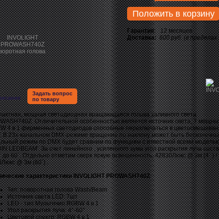
Положить в корзину
Гарантия:
12 месяцев
Доставка:
600 руб. (в пределах
Задать вопрос
писание
по товару
пактная, мощная светодиодная вращающаяся голова заливного света
WASH740Z. Отличительной особенностью является источник света, 7 мощны
W 4 в 1 фирменных светодиодов способные переключаться в цветосмешиван
. В 23х-канальном DMX-режиме вращение по наклону может быть бесконечным
альный режим по DMX будет сравним по функциям с известной всеми модель
IN LEDBEAM'. За счет линейного , усиленного зума угол раскрытия луча сост
` до 60`. Отдельно отметим сверх яркую освещенность, 42830Люкс @ 3м (4` ) /
Люкс @ 3м (60`) .
нические характеристики INVOLIGHT PROWASH740Z
:
Тип: поворотная голова Wash/Beam
Источник света LED: 7шт
LED - тип Мультичип RGBW 4 в 1
Угол раскрытия луча: 4°-60°
Цветовой спектр: RGBW 4 в 1