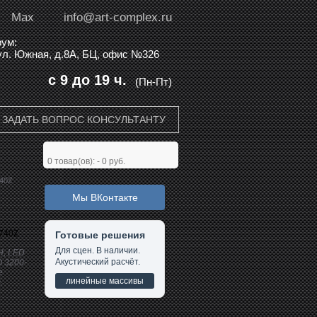
Max
info@art-complex.ru
ум:
 ул. Южная, д.8А, БЦ, офис №326
с 9 до 19 ч.
(Пн-Пт)
ЗАДАТЬ ВОПРОС КОНСУЛЬТАНТУ
0
товар(ов): -
0 руб.
40Z
Мы ВКонтакте
740Z
Готовые решения
Для сцен. В наличии.
H, LED
Акустический расчёт.
O 3200-
е
линейные массивы
.