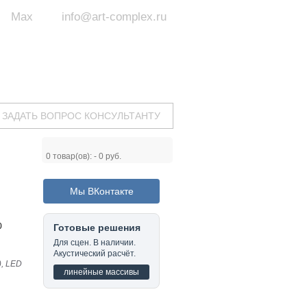
Max
info@art-complex.ru
ум:
 ул. Южная, д.8А, БЦ, офис №326
с 9 до 19 ч.
(Пн-Пт)
ЗАДАТЬ ВОПРОС КОНСУЛЬТАНТУ
0
товар(ов): -
0 руб.
Мы ВКонтакте
0
Готовые решения
Для сцен. В наличии.
Акустический расчёт.
, LED
линейные массивы