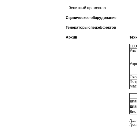
Зенитный прожектор
Сценическое оборудование
Генераторы спецэффектов
Архив
Тех
LED
Уго
Упр
Охл
Пот
Мас
Диам
Диам
Дис
Гра
Гра