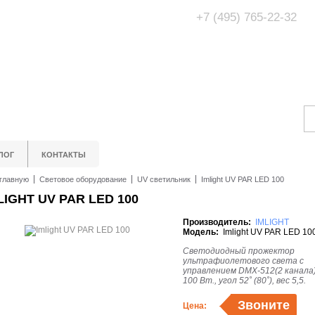
+7 (495) 765-22-32
Адрес Офис/Шоур
МО, г. Одинцово,
ЛОГ
КОНТАКТЫ
главную
Световое оборудование
UV светильник
Imlight UV PAR LED 100
LIGHT UV PAR LED 100
Производитель:
IMLIGHT
Модель:
Imlight UV PAR LED 10
Светодиодный прожектор
ультрафиолетового света с
управлением DMX-512(2 канала)
100 Вт., угол 52˚ (80˚), вес 5,5.
Звоните
Цена: