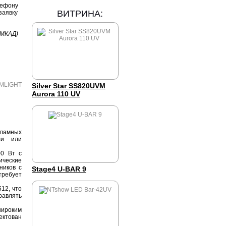
лефону
ВИТРИНА:
заявку
 МКАД)
Silver Star SS820UVM
Aurora 110 UV
кламных
ли или
00 Вт с
ические
ников с
Stage4 U-BAR 9
требует
12, что
равлять
широким
ектован