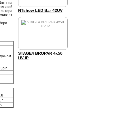
боты на
большой
NTshow LED Bar-42UV
лятора
чивает
бора.
STAGE4 BROPAR 4x50
 ручном
UV IP
 3pin
р
,8
,7
6