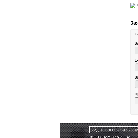
За
О
В
E
В
П
ЗАДАТЬ ВОПРОС КОНСУЛЬТ
тел: +7 (495) 765-22-32