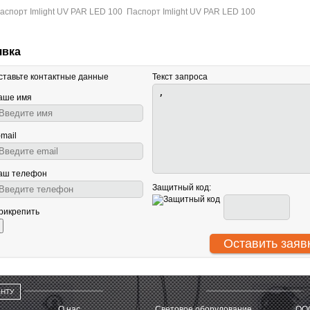
Паспорт Imlight UV PAR LED 100
явка
ставьте контактные данные
Текст запроса
аше имя
-mail
аш телефон
Защитный код:
рикрепить
АНТУ
О нас
Световое оборудование
ООО