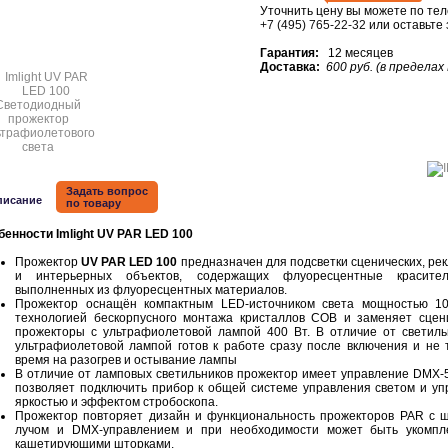
Уточнить цену вы можете по те
+7 (495) 765-22-32
или оставьте
Гарантия:
12 месяцев
Доставка:
600 руб. (в пределах
Задать вопрос
писание
по товару
бенности Imlight UV PAR LED 100
Прожектор
UV PAR LED 100
предназначен для подсветки сценических, ре
и интерьерных объектов, содержащих флуоресцентные красите
выполненных из флуоресцентных материалов.
Прожектор оснащён компактным LED-источником света мощностью 1
технологией бескорпусного монтажа кристаллов COB и заменяет сцен
прожекторы с ультрафиолетовой лампой 400 Вт. В отличие от светиль
ультрафиолетовой лампой готов к работе сразу после включения и не 
время на разогрев и остывание лампы
В отличие от ламповых светильников прожектор имеет управление DMX-5
позволяет подключить прибор к общей системе управления светом и уп
яркостью и эффектом стробоскопа.
Прожектор повторяет дизайн и функциональность прожекторов PAR с 
лучом и DMX-управлением и при необходимости может быть укомпл
кашетирующими шторками.