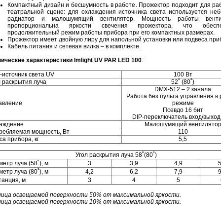
Компактный дизайн и бесшумность в работе. Прожектор подходит для ра
театральной сцене: для охлаждения источника света используется не
радиатор и малошумящий вентилятор. Мощность работы венти
пропорциональна яркости свечения прожектора, что обеспе
продолжительный режим работы прибора при его компактных размерах.
Прожектор имеет двойную лиру для напольной установки или подвеса при
Кабель питания и сетевая вилка – в комплекте.
нические характеристики Imlight UV PAR LED 100
:
-источник света UV
100 Вт
л раскрытия луча
52˚ (80˚)
DMX-512 – 2 канала
Работа без пульта управления в
авление
режиме
Псевдо 16 бит
DIP-переключатель вход/выход
аждение
Малошумящий вентилято
ребляемая мощность, Вт
110
са прибора, кг
5,5
Угол раскрытия луча 58˚(80˚)
етр луча (58˚), м
3
3,9
4,9
5
етр луча (80˚), м
4,2
6,2
7,9
9
танция, м
3
4
5
ница освещаемой поверхности 50% от максимальной яркости.
ница освещаемой поверхности 10% от максимальной яркости.