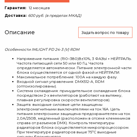
Гарантия:
12 месяцев
Доставка:
600 руб. (в пределах МКАД)
Описание
Задать вопрос
по товару
Особенности IMLIGHT PD 24-3 (V) RDM
Напряжение питания: (190÷380)В±10%, 3 ФАЗЫ + НЕЙТРАЛЬ.
Частота питающей сети 50 или 60 Гц. Частота
определяется автоматически. Питание электронной части
блока осуществляется от одной фазой и НЕЙТРАЛИ.
Максимальное потребление: 100А на каждую фазу.
Входной сигнал управления: DMX512-A, RDM
(оптоизолированы).
Система охлаждения: принудительное охлаждение блока
посредством 2-х вентиляторов (работают на вытяжку,
плавная регулировка скорости вентиляторов).
Защита: выходные силовые цепи защищены
электромагнитными выключателями на ток 16А. Цепь
питания электроники защищена предохранителем на ток
2,0А/250В, медленный (расположен в отсеке клеммников
справа от разъемов DMX). Контроль температуры
радиаторов блока осуществляется микропроцессором.
При температуре радиаторов выше 75ºС выходные
сигналы блокируются.