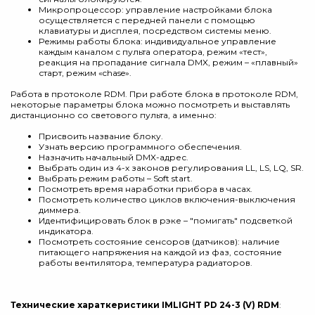
Микропроцессор: управление настройками блока
осуществляется с передней панели с помощью
клавиатуры и дисплея, посредством системы меню.
Режимы работы блока: индивидуальное управление
каждым каналом с пульта оператора, режим «тест»,
реакция на пропадание сигнала DMX, режим – «плавный»
старт, режим «chase».
Работа в протоколе RDM. При работе блока в протоколе RDM,
некоторые параметры блока можно посмотреть и выставлять
дистанционно со светового пульта, а именно:
Присвоить название блоку.
Узнать версию программного обеспечения.
Назначить начальный DMX-адрес.
Выбрать один из 4-х законов регулирования LL, LS, LQ, SR.
Выбрать режим работы – Soft start.
Посмотреть время наработки прибора в часах.
Посмотреть количество циклов включения-выключения
диммера.
Идентифицировать блок в рэке – "помигать" подсветкой
индикатора.
Посмотреть состояние сенсоров (датчиков): наличие
питающего напряжения на каждой из фаз, состояние
работы вентилятора, температура радиаторов.
Технические хараткеристики IMLIGHT PD 24-3 (V) RDM
: