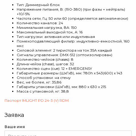
Тип: Диммерный блок
Напряжение питания, В: (190-380) (три фазы + нейтраль)
+10/-5%
Частота сети, Гц: 50 или 60 (определяется автоматически)
Количество каналов: 24
Минимальная нагрузка, ВА: 150
Максимальный выходной ток, А: 16
Тип нагрузки: активная или индуктивная
Помехоподавляющий фильтр: индуктивно-емкостной, 160
мкс
Силовой элемент: 2 тиристора на ток 35А каждый
Сигналы управления: DMX-512 (оптоизолирован)
Количество чейзов (chases): 8
Длина чейза (chase), шагов: 32
Количество сцен (cue): 12 + EMERGENSY
Габаритные размеры (ШхГхВ), мм: 780h х 543(600) х 143
Способ установки: на стену
Вес, не более, кг: 35,86
Габариты упаковки (ШхГхВ), мм: 880 х 630 х 215
Масса с упаковкой, кг: 38,8
Паспорт IMLIGHT PD 24-3 (V) RDM
Заявка
Ваше имя