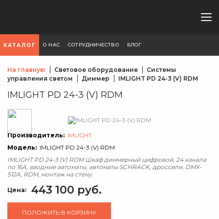
О НАС
СОТРУДНИЧЕСТВО
БЛОГ
КАТАЛОГ
На главную
Световое оборудование
Системы
управления светом
Диммер
IMLIGHT PD 24-3 (V) RDM
IMLIGHT PD 24-3 (V) RDM
Производитель:
IMLIGHT
Модель:
IMLIGHT PD 24-3 (V) RDM
IMLIGHT PD 24-3 (V) RDM Шкаф диммерный цифровой, 24 канала
по 16А, вводные автоматы, автоматы SCHRACK, дроссели, DMX-
512A, RDM, монтаж на стену.
443 100 руб.
Цена:
ПОЛОЖИТЬ В КОРЗИНУ