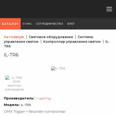
О НАС
СОТРУДНИЧЕСТВО
БЛОГ
КАТАЛОГ
На главную
Световое оборудование
Системы
управления светом
Контроллер управления светом
IL-
TR6
IL-TR6
Производитель:
I-Lighting
Модель:
IL-TR6
DMX Trigger + Recorder контроллер