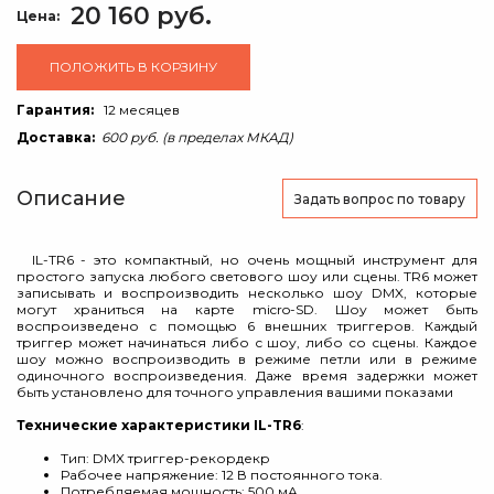
20 160 руб.
Цена:
ПОЛОЖИТЬ В КОРЗИНУ
Гарантия:
12 месяцев
Доставка:
600 руб. (в пределах МКАД)
Описание
Задать вопрос
по товару
IL-TR6 - это компактный, но очень мощный инструмент для
простого запуска любого светового шоу или сцены. TR6 может
записывать и воспроизводить несколько шоу DMX, которые
могут храниться на карте micro-SD. Шоу может быть
воспроизведено с помощью 6 внешних триггеров. Каждый
триггер может начинаться либо с шоу, либо со сцены. Каждое
шоу можно воспроизводить в режиме петли или в режиме
одиночного воспроизведения. Даже время задержки может
быть установлено для точного управления вашими показами
Технические характеристики IL-TR6
:
Тип: DMX триггер-рекордекр
Рабочее напряжение: 12 В постоянного тока.
Потребляемая мощность: 500 мА.