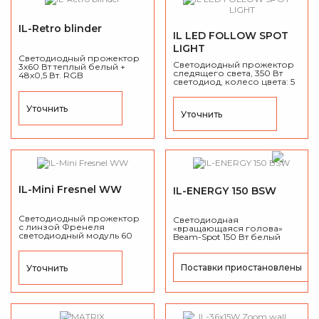
IL-Retro blinder
IL LED FOLLOW SPOT
LIGHT
Светодиодный прожектор
Светодиодный прожектор
3х60 Вт
теплый белый +
следящего света, 350 Вт
48х0,5 Вт. RGB
светодиод, колесо цвета: 5
светодиодов, цветовая
цветов + открытый, колесо
температура: 2200К.
световой температуры:
3200K/6500K/5600K/8500K,
Уточнить
Уточнить
стойка в комплекте.
IL-Mini Fresnel WW
IL-ENERGY 150 BSW
Светодиодный прожектор
Светодиодная
с линзой Френеля
«вращающаяся голова»
светодиодный модуль 60
Beam-Spot 150 Вт белый
Вт, цветовая температура:
светодиод,
3200K, угол раскрытия
моторизированный
луча: от 35° до 50°, СRI ≥95.
линейный зум от 2° до 26°.
Поставки приостановлены
Уточнить