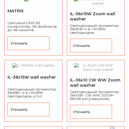
MATRIX
IL-36x15W Zoom wall
washer
Световой DMX 512
Светодиодный прожектор
контроллер, 36 приборов
36х15 Вт 4-в-1 RGBW
до 48 каналов.
светодиодов,
моторизированный
линейный зум от 7° до 58°,
IP65.
Уточнить
Уточнить
IL-36x15W wall washer
IL-36x10 CW WW Zoom
wall washer
Светодиодный прожектор
Светодиодный прожектор
36х15Вт. 4-в-1 RGBW
36х10Вт. CW WW, 3200K-
светодиодов, у
гол
5600K регулируемая
раскрытия луча: 45°,
IP65.
температура,
моторизованный
линейный zoom от 7° до 58°,
Уточнить
Уточнить
IP65.