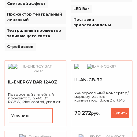
Световой эффект
LED Bar
Прожектор театральный
Поставки
линзовый
приостановлены
Театральный прожектор
заливающего света
Стробоскоп
IL-AN-GB-3P
IL-ENERGY BAR 1240Z
Универсальный конвертер/
Поворотный линейный
маршрутизатор-
прожектор, 12х40 Вт.
коммутатор, Вход 2 x RJ45,
RGBW, Pixel control, угол от
Выход 8 х 512 (4096
5° до 35°, TILT: 220°, вес 15 кг.
каналов), протоколы:
ArtNET, KlingNET, TCP/IPv4,
70 272
Купить
руб.
DMX-512.
Уточнить