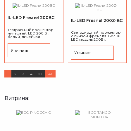
IL-LED Fresnel 200BC
IL-LED Fresnel 200Z-BC
Театральный прожектор
Светодиодный прожектор
линзовый, LED 200 Вт.
с линзой френеля. Белый
белый, линейная
LED модуль 200Вт.
регулировка 3200 до 6500
линейный СТО 3200-
K, ручной зум 15° до 50°,
6500К., моторизированный
DMX 512, CRI ≥90.
угол раскрытия луча 15° до
Уточнить
Уточнить
50°, CRI ≥90, DMX 512.
1
2
3
4
>>
All
Витрина: