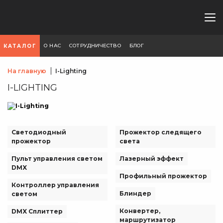
О НАС
СОТРУДНИЧЕСТВО
БЛОГ
КАТАЛОГ
На главную
I-Lighting
I-LIGHTING
Светодиодный
Прожектор следящего
прожектор
света
Пульт управления светом
Лазерный эффект
DMX
Профильный прожектор
Контроллер управления
Блиндер
светом
Конвертер,
DMX Сплиттер
маршрутизатор