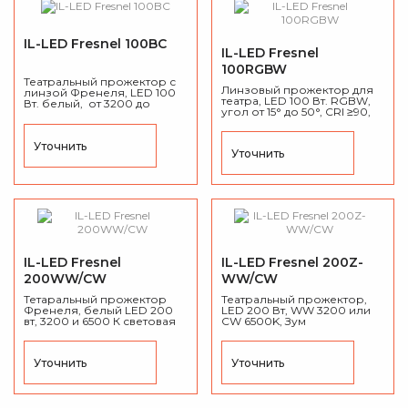
IL-LED Fresnel 100BC
IL-LED Fresnel
100RGBW
Театральный прожектор с
Линзовый прожектор для
линзой Френеля, LED 100
театра, LED 100 Вт. RGBW,
Вт. белый, от 3200 до
угол от 15° до 50°, CRI ≥90,
6500K, угол 15° до 50°
DMX 512, Вес: 5,39 кг.
ручной, CRI ≥90, DMX 512.
Уточнить
Уточнить
IL-LED Fresnel
IL-LED Fresnel 200Z-
200WW/CW
WW/CW
Тетаральный прожектор
Театральный прожектор,
Френеля, белый LED 200
LED 200 Вт, WW 3200 или
вт, 3200 и 6500 К световая
CW 6500K, Зум
температура, угол луча от
моторизированный 15° до
15° до 50°, CRI ≥90, DMX 512,
50°, CRI ≥90, DMX 512, Вес:
Вес: 8,5 кг.
8,5 кг.
Уточнить
Уточнить