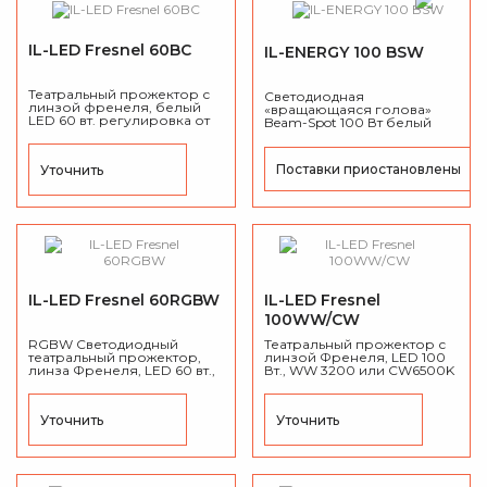
IL-LED Fresnel 60BC
IL-ENERGY 100 BSW
Театральный прожектор с
Светодиодная
линзой френеля, белый
«вращающаяся голова»
LED 60 вт. регулировка от
Beam-Spot 100 Вт белый
3200 до 6500K, угол от 35°
светодиод,
до 50°, CRI ≥95., DMX 512.
моторизированный
линейный зум от 2° до 20°.
Поставки приостановлены
Уточнить
IL-LED Fresnel 60RGBW
IL-LED Fresnel
100WW/CW
RGBW Светодиодный
Театральный прожектор с
театральный прожектор,
линзой Френеля, LED 100
линза Френеля, LED 60 вт.,
Вт., WW 3200 или CW6500K
35° до 50°, DMX 512, 4/8
на выбор, угол от 15° до
каналов., CRI ≥95.
50°, CRI ≥90, DMX 512.
Уточнить
Уточнить