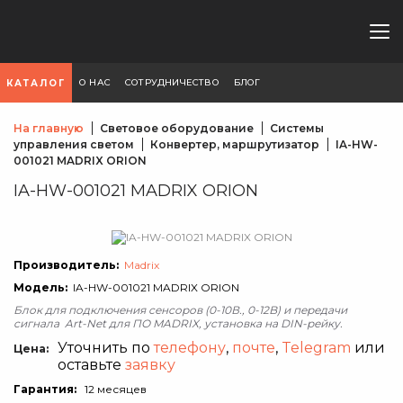
О НАС
СОТРУДНИЧЕСТВО
БЛОГ
КАТАЛОГ
На главную
Световое оборудование
Системы
управления светом
Конвертер, маршрутизатор
IA-HW-
001021 MADRIX ORION
IA-HW-001021 MADRIX ORION
Производитель:
Madrix
Модель:
IA-HW-001021 MADRIX ORION
Блок для подключения сенсоров (0-10В., 0-12B) и передачи
сигнала Art-Net для ПО MADRIX, установка на DIN-рейку.
Уточнить по
телефону
,
почте
,
Telegram
или
Цена:
оставьте
заявку
Гарантия:
12 месяцев