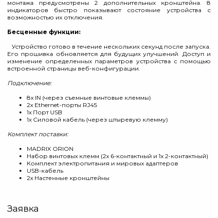
монтажа предусмотрены 2 дополнительных кронштейна. 8
индикаторов быстро показывают состояние устройства с
возможностью их отключения.
Бесценные функции:
Устройство готово в течение нескольких секунд после запуска.
Его прошивка обновляется для будущих улучшений. Доступ и
изменение определенных параметров устройства с помощью
встроенной страницы веб-конфигурации.
Подключение:
8x IN (через съемные винтовые клеммы)
2x Ethernet-порты RJ45
1x Порт USB
1x Силовой кабель (через штыревую клемму)
Комплект поставки:
MADRIX ORION
Набор винтовых клемм (2x 6-контактный и 1x 2-контактный)
Комплект электропитания и мировых адаптеров
USB-кабель
2x Настенные кронштейны
Заявка