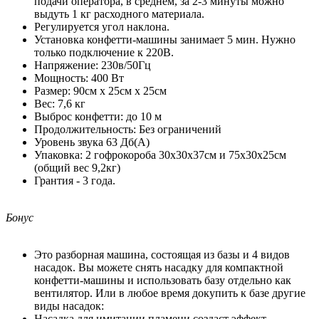
подачи оператора, в среднем, за 2-3 минуты можно
выдуть 1 кг расходного материала.
Регулируется угол наклона.
Установка конфетти-машины занимает 5 мин. Нужно
только подключение к 220В.
Напряжение: 230в/50Гц
Мощность: 400 Вт
Размер: 90см х 25см х 25см
Вес: 7,6 кг
Выброс конфетти: до 10 м
Продолжительность: Без ограничений
Уровень звука 63 Дб(А)
Упаковка: 2 гофрокороба 30х30х37см и 75х30х25см
(общий вес 9,2кг)
Грантия - 3 года.
Бонус
Это разборная машина, состоящая из базы и 4 видов
насадок. Вы можете снять насадку для компактной
конфетти-машины и использовать базу отдельно как
вентилятор. Или в любое время докупить к базе другие
виды насадок:
Насадка для имитации пламени создаст эффект