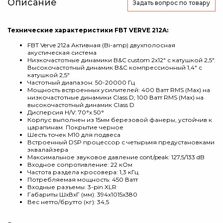
Описание
Задать вопрос
по товару
Технические характеристики FBT VERVE 212A:
FBT Verve 212a Активная (Bi-amp) двухполосная
акустическая система
Низкочастотные динамики B&C custom 2х12" с катушкой 2,5".
Высокочастотный динамик B&C компрессионный 1,4" с
катушкой 2,5"
Частотный диапазон: 50-20000 Гц
Мощность встроенных усилителей: 400 Ватт RMS (Max) на
низкочастотные динамики Class D; 100 Ватт RMS (Max) на
высокочастотный динамик Class D
Дисперсия H/V: 70°х 50°
Корпус выполнен из 15мм березовой фанеры, устойчив к
царапинам. Покрытие черное
Шесть точек M10 для подвеса
Встроенный DSP процессор с четырьмя предустановками
эквалайзера
Максимальное звуковое давление cont/peak: 127,5/133 dB
Входное сопротивление: 22 кОм
Частота раздела кросовера: 1,3 кГц
Потребляемая мощность: 450 Ватт
Входные разъемы: 3-pin XLR
Габариты ШхВхГ (мм): 394х1015х380
Вес нетто/брутто (кг): 34,5