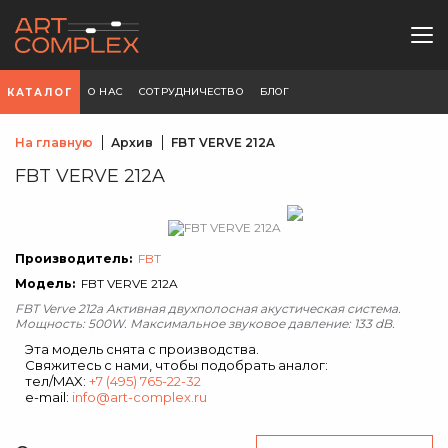
О НАС
СОТРУДНИЧЕСТВО
БЛОГ
КАТАЛОГ
На главную
Архив
FBT VERVE 212A
FBT VERVE 212A
Производитель:
FBT
Модель:
FBT VERVE 212A
FBT Verve 212a Активная двухполосная акустическая система.
Мощность: 500W. Максимальное звуковое давление: 133 dB.
Эта модель снята с производства.
Свяжитесь с нами, чтобы подобрать аналог:
тел/MAX:
+7 (495) 765-22-32
e-mail:
info@art-complex.ru