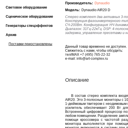
Производитель:
Dynaudio
Световое оборудование
Модель:
Dynaudio AIR20 D
Сценическое оборудование
Стерео комплект два активных 3-по
Конструкция фазоинвертерного типа
СЧ-200Вт. Конфигурация: НЧ динамик -
Генераторы спецэффектов
Диапазон: 31Гц-22кГц. DSP: 4-полос
задержка, управление пресетами и н
Архив
Поставки приостановлены
Данный товар временно не доступен.
Свяжитесь с нами, чтобы обсудить:
тел/MAX
+7 (495) 765-22-32
e-mail:
info@art-complex.ru
Описание
В состав стерео комплекта входят
AIR20. Это 3-полосные мониторы с 
1-дюймовым твитером с неодимовым м
усилитель обеспечивает 200 Вт дл
Встроенный цифровой процессор поз
любом помещении. Разделение ампли
помощи кроссовера с частотой раз
монитора выполняется при помощи
монитор включается в систему при 