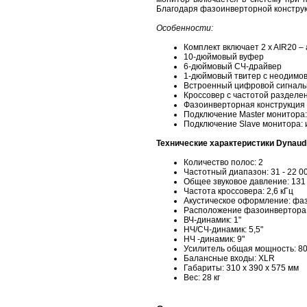
Благодаря фазоинверторной конструк
Особенности:
Комплект включает 2 x AIR20 
10-дюймовый вуфер
6-дюймовый СЧ-драйвер
1-дюймовый твитер с неодимо
Встроенный цифровой сигналь
Кроссовер с частотой разделен
Фазоинверторная конструкция
Подключение Master монитора: 
Подключение Slave монитора: и
Технические характеристики Dynaudi
Количество полос: 2
Частотный диапазон: 31 - 22 0
Общее звуковое давление: 131
Частота кроссовера: 2,6 кГц
Акустическое оформление: фа
Расположение фазоинвертора:
ВЧ-динамик: 1"
НЧ/СЧ-динамик: 5,5"
НЧ -динамик: 9"
Усилитель общая мощность: 80
Балансные входы: XLR
Габариты: 310 х 390 х 575 мм
Вес: 28 кг