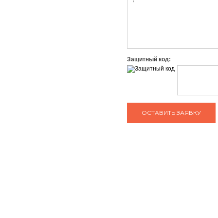
Защитный код:
ЗАДАТЬ ВОПРОС КОНСУЛЬТАНТУ
тел: +7 (495) 765-22-32
О нас
Сотрудничество
e-mail:
info@art-complex.ru
Гарантия
Политика
конфиденциальнос
Вакансии