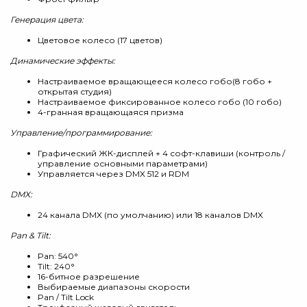
Генерация цвета:
Цветовое колесо (17 цветов)
Динамические эффекты:
Настраиваемое вращающееся колесо гобо(8 гобо +
открытая студия)
Настраиваемое фиксированное колесо гобо (10 гобо)
4-гранная вращающаяся призма
Управление/программирование:
Графический ЖК-дисплей + 4 софт-клавиши (контроль /
управление основными параметрами)
Управляется через DMX 512 и RDM
DMX:
24 канала DMX (по умолчанию) или 18 каналов DMX
Pan & Tilt:
Pan: 540°
Tilt: 240°
16-битное разрешение
Выбираемые диапазоны скорости
Pan / Tilt Lock