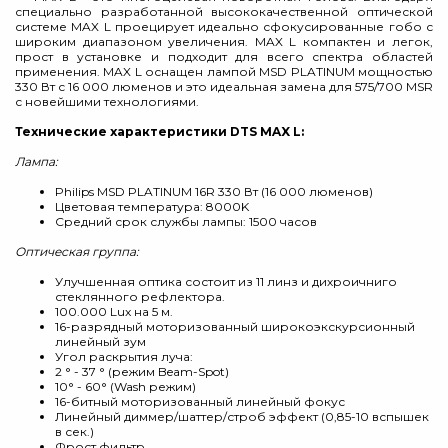
специально разработанной высококачественной оптической
системе MAX L проецирует идеально сфокусированные гобо с
широким диапазоном увеличения. MAX L компактен и легок,
прост в установке и подходит для всего спектра областей
применения. MAX L оснащен лампой MSD PLATINUM мощностью
330 Вт с 16 000 люменов и это идеальная замена для 575/700 MSR
с новейшими технологиями.
Технические характеристики DTS MAX
L
:
Лампа:
Philips MSD PLATINUM 16R 330 Вт (16 000 люменов)
Цветовая температура: 8000K
Средний срок службы лампы: 1500 часов
Оптическая группа:
Улучшенная оптика состоит из 11 линз и дихроичниго
стеклянного рефлектора.
100.000 Lux на 5 м.
16-разрядный моторизованный широкоэкскурсионный
линейный зум
Угол раскрытия луча:
2 ° - 37 ° (режим Beam-Spot)
10° - 60° (Wash режим)
16-битный моторизованный линейный фокус
Линейный диммер/шаттер/строб эффект (0,85-10 вспышек
в сек.)
Фрост фильтр