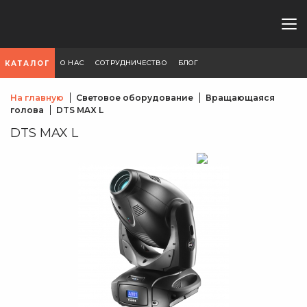
О НАС
СОТРУДНИЧЕСТВО
БЛОГ
КАТАЛОГ
На главную
Световое оборудование
Вращающаяся
голова
DTS MAX L
DTS MAX L