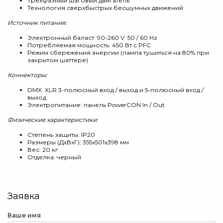
Трехфазный шаговый двигатель
Технология сверхбыстрых бесшумных движений
Источник питания:
Электронный баласт: 90-260 V 50 / 60 Hz
Потребляемая мощность: 450 Вт с PFC
Режим сбережения энергии (лампа тушиться на 80% при
закрытом шаттере)
Коннекторы:
DMX: XLR 3-полюсный вход / выход и 5-полюсный вход /
выход
Электропитание: панель PowerCON In / Out
Физические характеристики:
Степень защиты: IP20
Размеры (ДхВхГ): 355x501x398 мм
Вес: 20 кг
Отделка: черный
Заявка
Ваше имя