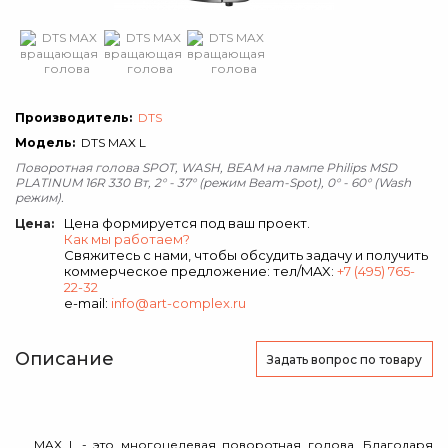
Производитель:
DTS
Модель:
DTS MAX L
Поворотная голова SPOT, WASH, BEAM на лампе Philips MSD
PLATINUM 16R 330 Вт, 2° - 37° (режим Beam-Spot), 0° - 60° (Wash
режим).
Цена формируется под ваш проект.
Цена:
Как мы работаем?
Свяжитесь с нами, чтобы обсудить задачу и получить
коммерческое предложение: тел/MAX:
+7 (495) 765-
22-32
e-mail:
info@art-complex.ru
Описание
Задать вопрос
по товару
MAX L - это многоцелевая поворотная голова. Благодаря