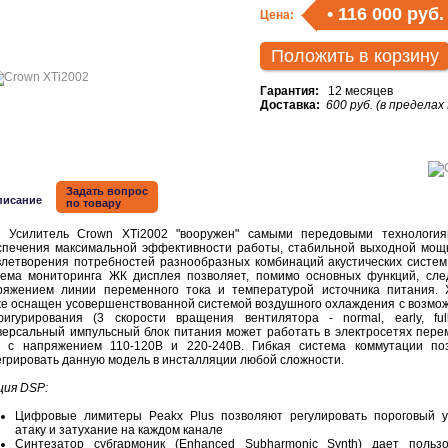
•
116 000 руб.
Цена:
Положить в корзину
Гарантия:
12 месяцев
Доставка:
600 руб. (в пределах
Задать вопрос
писание
по товару
литель Crown XTi2002 "вооружен" самыми передовыми технология
спечения максимальной эффективности работы, стабильной выходной мощ
влетворения потребностей разнообразных комбинаций акустических систем
тема мониторинга ЖК дисплея позволяет, помимо основных функций, сле
ряжением линии переменного тока и температурой источника питания. 
же оснащен усовершенствованной системой воздушного охлаждения с возмо
фигурирования (3 скорости вращения вентилятора - normal, early, full
версальный импульсный блок питания может работать в электросетях пере
а с напряжением 110-120В и 220-240В. Гибкая система коммутации по
егрировать данную модель в инсталляции любой сложности.
ция DSP:
Цифровые лимитеры Peakx Plus позволяют регулировать пороговый у
атаку и затухание на каждом канале
Синтезатор субгармоник (Enhanced Subharmonic Synth) дает польз