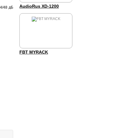
AudioRus XD-1200
24/48 дБ
FBT MYRACK