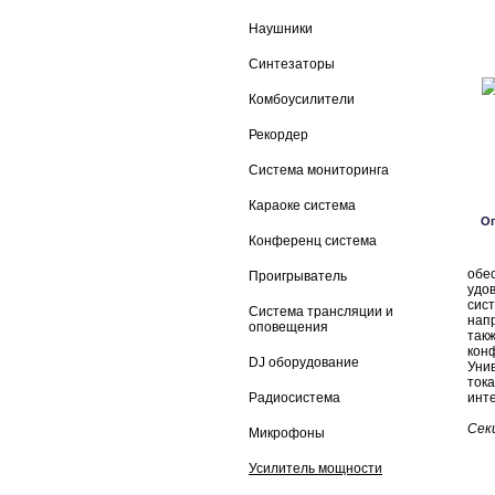
Наушники
Синтезаторы
Комбоусилители
Рекордер
Система мониторинга
Караоке система
О
Конференц система
Уси
обе
Проигрыватель
удо
сис
Система трансляции и
нап
оповещения
так
кон
DJ оборудование
Уни
ток
Радиосистема
инт
Сек
Микрофоны
Усилитель мощности