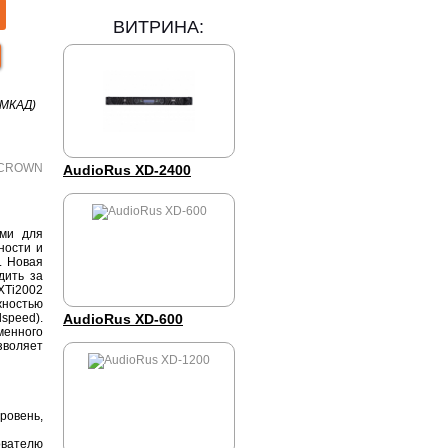
ВИТРИНА:
 МКАД)
AudioRus XD-2400
ми для
ности и
. Новая
дить за
XTi2002
жностью
speed).
AudioRus XD-600
менного
зволяет
ровень,
ователю