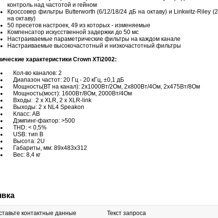
контроль над частотой и гейном
Кроссовер фильтры Butterworth (6/12/18/24 дБ на октаву) и Linkwitz-Riley (
на октаву)
50 пресетов настроек, 49 из которых - изменяемые
Компенсатор искусственной задержки до 50 мс
Настраиваемые параметрические фильтры на каждом канале
Настраиваемые высокочастотный и низкочастотный фильтры
нические характеристики Crown XTi2002:
Кол-во каналов: 2
Диапазон частот: 20 Гц - 20 кГц, ±0,1 дБ
Мощность(ВТ на канал): 2х1000Вт/2Ом, 2х800Вт/4Ом, 2х475Вт/8Ом
Мощность(мост): 1600Вт/8Ом, 2000Вт/4Ом
Входы: 2 x XLR, 2 x XLR-link
Выходы: 2 x NL4 Speakon
Класс: АВ
Дэмпинг-фактор: >500
THD: < 0,5%
USB: тип В
Высота: 2U
Габариты, мм: 89х483х312
Вес: 8,4 кг
явка
ставьте контактные данные
Текст запроса