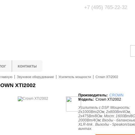
+7 (495) 765-22-32
Адрес Офис/Шоур
МО, г. Одинцово,
ЛОГ
КОНТАКТЫ
главную
Звуковое оборудование
Усилитель мощности
Crown XTi2002
OWN XTI2002
Производитель:
CROWN
Модель:
Crown XTi2002
Усилитель c DSP. Мощность:
2х1000Вт/2Ом, 2х800Вт/4Ом,
2х475Вт/8Ом. Мост: 1600Вт/8О
2000Вт/4Ом; Входы - балансные
XLR-link . Выходы - Speakon/за
винтах.