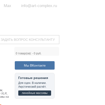
Max
info@art-complex.ru
ум:
 ул. Южная, д.8А, БЦ, офис №326
с 9 до 19 ч.
(Пн-Пт)
ЗАДАТЬ ВОПРОС КОНСУЛЬТАНТУ
0
товар(ов): -
0 руб.
Мы ВКонтакте
Готовые решения
Для сцен. В наличии.
Акустический расчёт.
м,
линейные массивы
 XLR,
жимы на