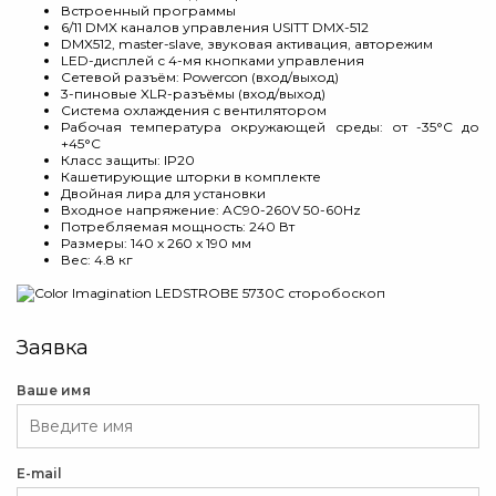
Встроенный программы
6/11 DMX каналов управления USITT DMX-512
DMX512, master-slave, звуковая активация, авторежим
LED-дисплей с 4-мя кнопками управления
Сетевой разъём: Powercon (вход/выход)
3-пиновые XLR-разъёмы (вход/выход)
Система охлаждения с вентилятором
Рабочая температура окружающей среды: от -35°C до
+45°C
Класс защиты: IP20
Кашетирующие шторки в комплекте
Двойная лира для установки
Входное напряжение: AC90-260V 50-60Hz
Потребляемая мощность: 240 Вт
Размеры: 140 х 260 х 190 мм
Вес: 4.8 кг
Заявка
Ваше имя
E-mail