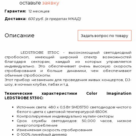
оставьте
заявку
Гарантия:
12 месяцев
Доставка:
600 руб. (в пределах МКАД)
Описание
Задать вопрос
по товару
LEDSTROBE 5730С - высокомощный светодиодный
стробоскоп, имеющий широкий спектр возможностей
благодаря секторам, каждый из которых управляется
индивидуально. Это обеспечивает очень высокую скорость
стробирования и больше динамики, чем обеспечивают
обычные стробоскопы.
Этот прибор незаменим для проведения живых концертов, DJ-
шоу, в ночных клубах, пабах и т.д.
Технические характеристики Color Imagination
LEDSTROBE 5730C:
Источник света: 480 х 0,5 Вт SMD5730 светодиодов чистого
белого цвета с цветовой температурой 6500К
Контролируемые индивидуально мульти-секторы
Срок службы светодиодов: 50,000 часов, низкое
энергопотребление
Изменяемая скорость стробирования
0-100% линейный диммер