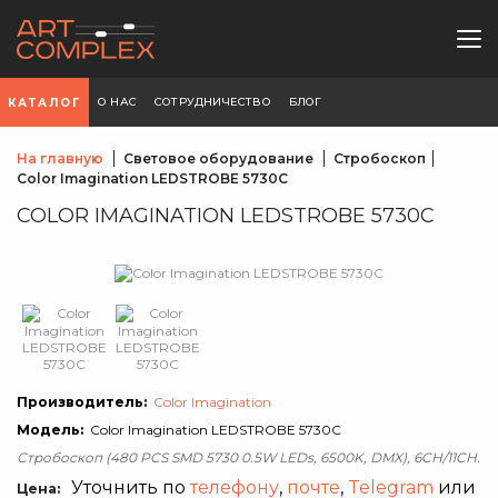
О НАС
СОТРУДНИЧЕСТВО
БЛОГ
КАТАЛОГ
На главную
Световое оборудование
Стробоскоп
Color Imagination LEDSTROBE 5730C
COLOR IMAGINATION LEDSTROBE 5730C
Производитель:
Color Imagination
Модель:
Color Imagination LEDSTROBE 5730C
Стробоскоп (480 PCS SMD 5730 0.5W LEDs, 6500K, DMX), 6CH/11CH.
Уточнить по
телефону
,
почте
,
Telegram
или
Цена: