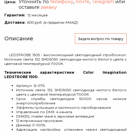
Уточнить по
телефону
,
почте
,
Telegram
или
Цена:
оставьте
заявку
Гарантия:
12 месяцев
Доставка:
600 руб. (в пределах МКАД)
Описание
Задать вопрос
по товару
LEDSTROBE 1505 - высокомощный светодиодный стробоскоп.
Источник света: 132 SMD5050 светодиода чистого белого цвета с
цветовой температурой 7000К.
Технические характеристики Color Imagination
LEDSTROBE 1505:
Артикул: SI-076
Источник света: 132 SMD5050 светодиода чистого белого
цвета с цветовой температурой 7000К
Срок службы светодиодов 50000 часов, низкое
энергопотребление
Эффекты пульсации и хаотичного стробирования
Управление по DMX: 4 канала
DMX512, master-slave и звуковая активация
12 встроенных программ
Диммер 0-100%
Адресация, настройки, установки через светодиодный