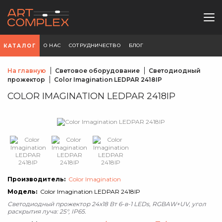
О НАС
СОТРУДНИЧЕСТВО
БЛОГ
КАТАЛОГ
На главную
Световое оборудование
Светодиодный
прожектор
Color Imagination LEDPAR 2418IP
COLOR IMAGINATION LEDPAR 2418IP
Производитель:
Color Imagination
Модель:
Color Imagination LEDPAR 2418IP
Светодиодный прожектор 24х18 Вт 6-в-1 LEDs, RGBAW+UV, угол
раскрытия луча: 25°, IP65.