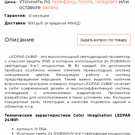
Уточнить по
телефону
,
почте
,
Telegram
или
Цена:
оставьте
заявку
Гарантия:
12 месяцев
Доставка:
600 руб. (в пределах МКАД)
Описание
Задать вопрос
по товару
LEDPAR 2418IP - это высокомощный светодиодный прожектор
с классом защиты IP65, в котором используются 24 RGBWAUV
светодиода 6-в-1 мощностью 18 Вт каждый. Из достоинств
прибора особенно можно отметить: превосходную систему
смешивания цветов, бесшумную работу и систему
предотвращения мерцания. Также важно выделить наличие
встроенных программ и макрос. Корпус LEDPAR 2418IP сочетает
в себе современный дизайн и высокоэффективную систему
охлаждения с алюминиевым радиатором. Прожектор
разработан для использования в таких условиях, как: большие
концертные залы, телестудии, в качестве подсветки зданий и
объектов, и т.д.
Технические характеристики Color Imagination LEDPAR
2418IP:
Артикул: SI-135A
Источник света: 24 RGBWAUV 6-в-1 светодиода мощностью