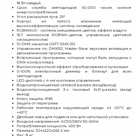
18 Вт каждый
Срок службы светодиодов: 50,000 часов, низкое
энергопотребление
Угол раскрытия луча: 25°
Корпус из литого алюминия, имеющий
высокоэффективную систему охлаждения
RGBWAUV - система смешивания цветов, эффект радуги
16.7 миллионов RGBWA-цветов, управление цветовой
насыщенностью
10 DMX-каналов USITT DMX-512
Управление по: DMX512, Master-Slave, звуковая активация и
автоматические программы
Встроенные программы, которые могут быть запущены с
DMX-контроллера
Высокоскоростной эффект стробирования и пульсации
0-100% электронный диммер и блэкаут для всех
светодиодов
LED-дисплей с 4-мя кнопками управления
Водонепроницаемый сетевой разъём (вход/выход)
Водонепроницаемый 3-х пиновый XLR-разъём (вход/
выход)
Класс защиты: IP65
Защита от перегрева
Рабочая температура окружающей среды: от -20°C до
+45°C
Двойная лира для подвеса или для напольной установки
Входное напряжение: AC90/260V 50-60Hz
Потребляемая мощность: 430 Вт
Размеры: 324х220х262.4 мм
Вес: 8 кг