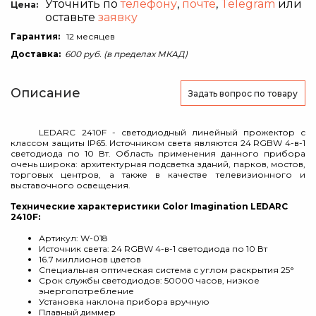
Уточнить по
телефону
,
почте
,
Telegram
или
Цена:
оставьте
заявку
Гарантия:
12 месяцев
Доставка:
600 руб. (в пределах МКАД)
Описание
Задать вопрос
по товару
LEDARC 2410F - светодиодный линейный прожектор с
классом защиты IP65. Источником света являются 24 RGBW 4-в-1
светодиода по 10 Вт. Область применения данного прибора
очень широка: архитектурная подсветка зданий, парков, мостов,
торговых центров, а также в качестве телевизионного и
выставочного освещения.
Технические характеристики Color Imagination LEDARC
2410F:
Артикул: W-018
Источник света: 24 RGBW 4-в-1 светодиода по 10 Вт
16.7 миллионов цветов
Специальная оптическая система с углом раскрытия 25°
Срок службы светодиодов: 50000 часов, низкое
энергопотребление
Установка наклона прибора вручную
Плавный диммер