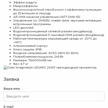
Эффект радуги
Макроэффекты
Высокоскоростной стробоскоп с эффектами пульсации
до 25 вспышек в секунду
4/9 DMX каналов управления USITT DMX-512
Управление по: DMX512, master-slave, звуковая активация,
встроенные программы
LED-дисплей
Водонепроницаемый сетевой разъём (вход/выход)
Водонепроницаемый 3-пиновый DMX разъём (вход/выход)
Рабочая температура окружающей среды от -20°C до
+45°C
Алюминиевый корпус
Класс защиты: IP65
Входное напряжение: AC90-260V 50-60Hz
Потребляемая мощность: 245 Вт
Размеры: 76х1000х163 мм
Вес: 6.7 кг
Заявка
Ваше имя
E-mail